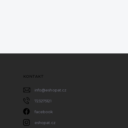
KONTAKT
info
@
eshopat.cz
723275121
facebook
eshopat.cz