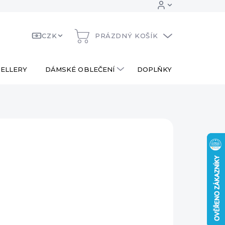
CZK
PRÁZDNÝ KOŠÍK
NÁKUPNÍ
KOŠÍK
ELLERY
DÁMSKÉ OBLEČENÍ
DOPLŇKY
DÁRKOV
0 Kč
790 Kč
ná
LADEM
:
EME DORUČIT
.2026