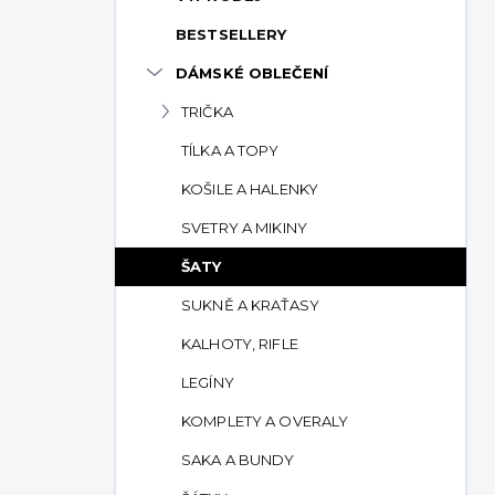
p
BESTSELLERY
a
n
DÁMSKÉ OBLEČENÍ
e
TRIČKA
l
TÍLKA A TOPY
KOŠILE A HALENKY
SVETRY A MIKINY
ŠATY
SUKNĚ A KRAŤASY
KALHOTY, RIFLE
LEGÍNY
KOMPLETY A OVERALY
SAKA A BUNDY