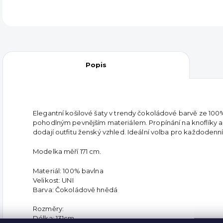
Popis
Elegantní košilové šaty v trendy čokoládové barvě ze 10
pohodlným pevnějším materiálem. Propínání na knoflíky a p
dodají outfitu ženský vzhled. Ideální volba pro každodenní n
Modelka měří 171 cm.
Materiál: 100% bavlna
Velikost: UNI
Barva: Čokoládově hnědá
Rozměry:
Délka: 131cm