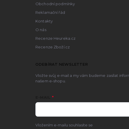
Obchodní podmínky
Reklamační řád
Kontakty
O nás
Recenze Heureka.cz
Recenze Zboží.cz
ODEBÍRAT NEWSLETTER
Vložte svůj e-mail a my vám budeme zasílat inf
našem e-shopu.
E-MAIL
Vložením e-mailu souhlasíte se
zpracováním osobn