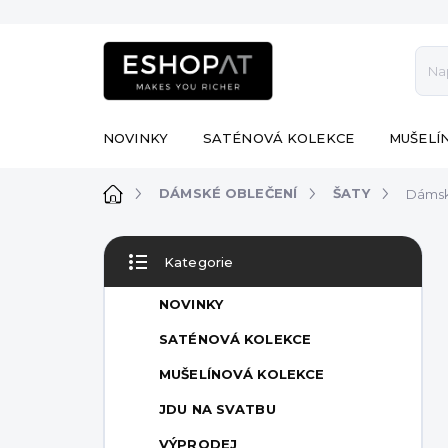
Přejít
na
obsah
NOVINKY
SATÉNOVÁ KOLEKCE
MUŠELÍ
Domů
DÁMSKÉ OBLEČENÍ
ŠATY
Dámsk
P
Kategorie
o
Přeskočit
s
kategorie
NOVINKY
t
r
SATÉNOVÁ KOLEKCE
a
MUŠELÍNOVÁ KOLEKCE
n
n
JDU NA SVATBU
í
VÝPRODEJ