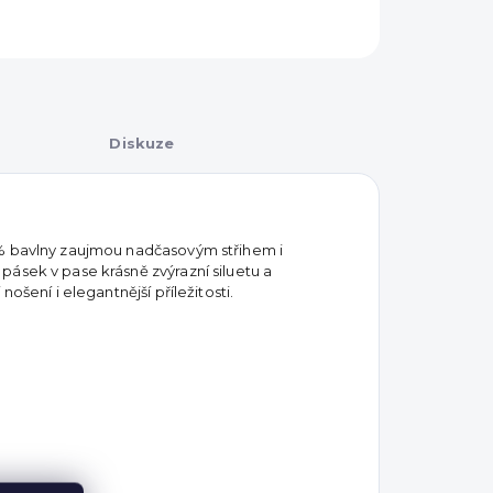
Diskuze
0% bavlny zaujmou nadčasovým střihem i
ásek v pase krásně zvýrazní siluetu a
ošení i elegantnější příležitosti.