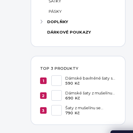
ŠÁTKY
PÁSKY
DOPLŇKY
DÁRKOVÉ POUKAZY
TOP 3 PRODUKTY
Dámské bavlněné šaty s
kapsami Red
590 Kč
Dámské šaty z mušelínu
Livia Latte
690 Kč
Šaty z mušelínu se
zavazováním v pase
790 Kč
Hannah Khaki