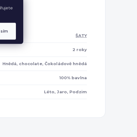
řujete
asím
ŠATY
2 roky
Hnědá, chocolate, Čokoládově hnědá
100% bavlna
Léto, Jaro, Podzim