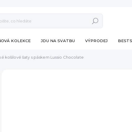
Hledat
NOVÁ KOLEKCE
JDU NA SVATBU
VÝPRODEJ
BESTS
é košilové šaty s páskem Lussio Chocolate
ZNAČKA:
ESHOPAT
VÝPRODEJ
1 29
Měr
SK
cena
MŮŽ
DO:
8.8