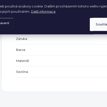
Šířka: 2 x 41 cm
eb používá soubory cookie. Dalším procházením tohoto webu vyjad
s jejich používáním.
Další informace
Doplňkové parametry
avení
Souhl
Kategorie
:
Záruka
:
Barva
:
Materiál
:
Sezóna
: