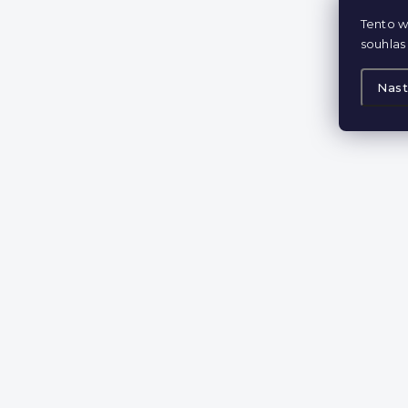
Tento w
souhlas 
Nast