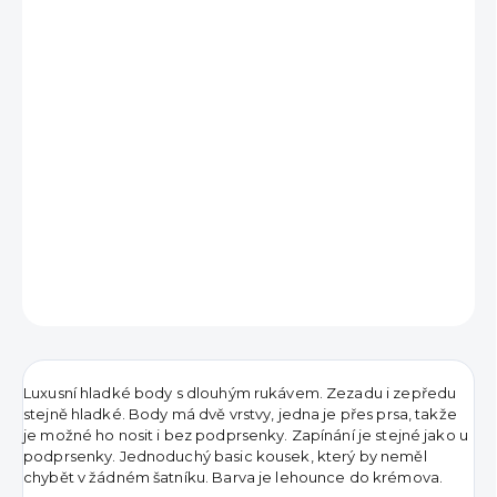
390 Kč
Měrná
VYPRODÁNO
cena:
DETAILNÍ INFORMACE
ZEPTAT SE
HLÍDAT
Luxusní hladké body s dlouhým rukávem. Zezadu i zepředu
stejně hladké. Body má dvě vrstvy, jedna je přes prsa, takže
je možné ho nosit i bez podprsenky. Zapínání je stejné jako u
podprsenky. Jednoduchý basic kousek, který by neměl
chybět v žádném šatníku. Barva je lehounce do krémova.