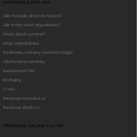
INFORMACE PRO VÁS
í
Jak mi bude zboží doručeno?
Jak mohu vrátit objednávku?
Mohu zboží vyměnit?
Moje objednávka
Podmínky ochrany osobních údajů
Obchodní podmínky
Reklamační řád
Kontakty
O nás
Recenze Heureka.cz
Recenze Zboží.cz
PŘIJÍMÁME ONLINE PLATBY