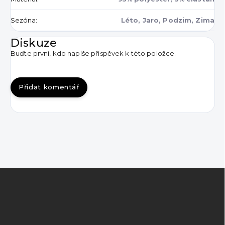
Sezóna
:
Léto, Jaro, Podzim, Zima
Diskuze
Buďte první, kdo napíše příspěvek k této položce.
Přidat komentář
Z
á
p
a
t