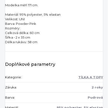
Modelka měří 171 cm.
Materiál: 95% polyester, 5% elastan
Velikost: UNI
Barva: Powder Pink
Rozměry:
Celková délka: 60 cm
Šířka - 2 x 35 cm
Délka rukávu: 58 cm
Doplňkové parametry
Kategorie
:
TÍLKA A TOPY
Záruka
:
2 roky
Barva
:
Pudrová
Materiál
:
95% polyester, 5% elastan