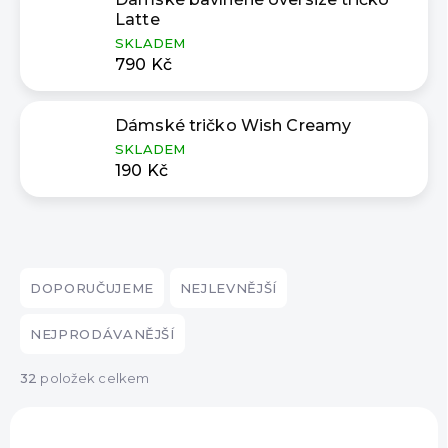
Latte
SKLADEM
790 Kč
Dámské tričko Wish Creamy
SKLADEM
190 Kč
Ř
a
DOPORUČUJEME
NEJLEVNĚJŠÍ
z
e
NEJPRODÁVANĚJŠÍ
n
í
32
položek celkem
p
V
r
ý
VYRÁBÍ ESHOPAT