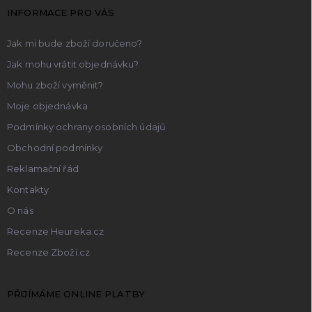
t
y
INFORMACE PRO VÁS
v
í
ý
p
Jak mi bude zboží doručeno?
i
Jak mohu vrátit objednávku?
s
u
Mohu zboží vyměnit?
Moje objednávka
Podmínky ochrany osobních údajů
Obchodní podmínky
Reklamační řád
Kontakty
O nás
Recenze Heureka.cz
Recenze Zboží.cz
PŘIJÍMÁME ONLINE PLATBY