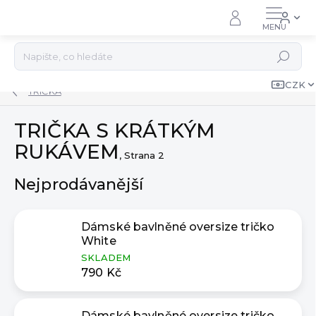
Přejít
na
obsah
Hledat
CZK
TRIČKA
TRIČKA S KRÁTKÝM
RUKÁVEM
, Strana 2
Nejprodávanější
Dámské bavlněné oversize tričko
White
SKLADEM
790 Kč
Dámské bavlněné oversize tričko