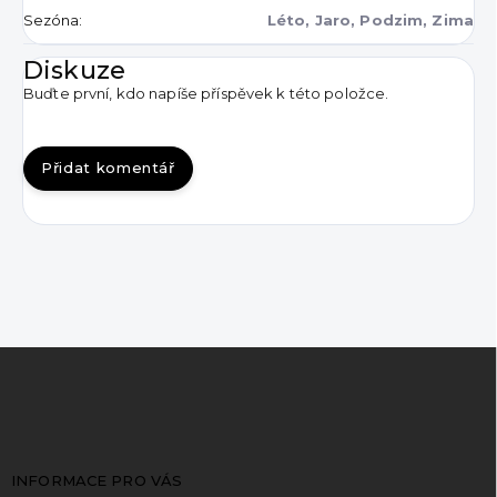
Sezóna
:
Léto, Jaro, Podzim, Zima
Diskuze
Buďte první, kdo napíše příspěvek k této položce.
Přidat komentář
Z
á
p
a
t
INFORMACE PRO VÁS
í