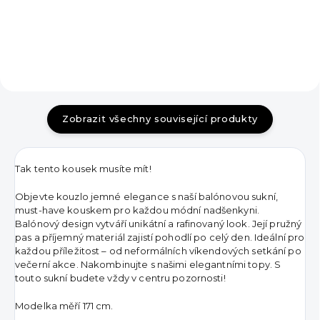
Zobrazit všechny související produkty
Tak tento kousek musíte mít!
Objevte kouzlo jemné elegance s naší balónovou sukní,
must-have kouskem pro každou módní nadšenkyni.
Bal
ónový design vytváří unikátní a rafinovaný look. Její pružný
pas a příjemný materiál zajistí pohodlí po celý den. Ideální pro
každou příležitost – od neformálních víkendových setkání po
večerní akce. Nakombinujte s našimi elegantními topy. S
touto sukní budete vždy v centru pozornosti!
Modelka měří 171 cm.