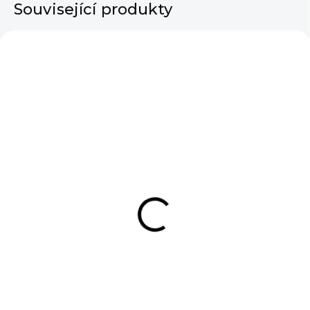
Související produkty
VÝPRODEJ
SKLADEM
SKLADEM
Dámská halenka Milla
Dámské šaty Gloria
Lime
Beige
190 Kč
890 Kč
DO KOŠÍKU
DO KOŠÍKU