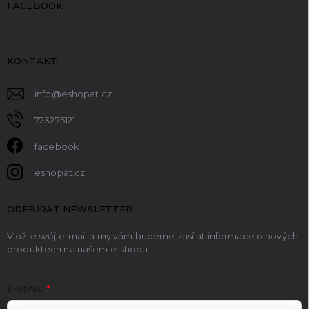
FACEBOOK
KONTAKT
info
@
eshopat.cz
723275121
facebook
eshopat.cz
ODEBÍRAT NEWSLETTER
Vložte svůj e-mail a my vám budeme zasílat informace o nových
produktech na našem e-shopu.
E-MAIL