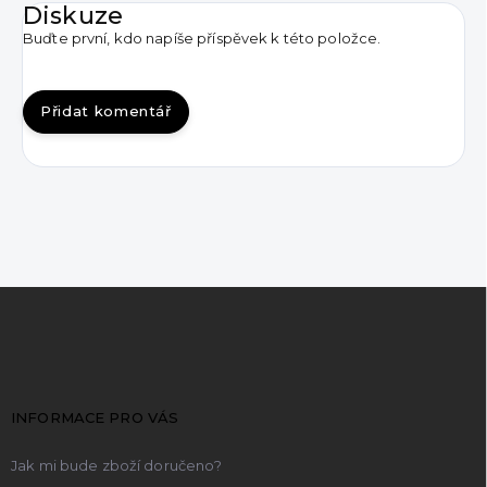
Diskuze
Buďte první, kdo napíše příspěvek k této položce.
Přidat komentář
Z
á
p
a
t
INFORMACE PRO VÁS
í
Jak mi bude zboží doručeno?