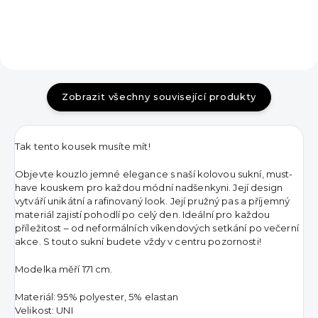
Zobrazit všechny související produkty
Tak tento kousek musíte mít!
Objevte kouzlo jemné elegance s naší kolovou sukní, must-
have kouskem pro každou módní nadšenkyni. Její design
vytváří unikátní a rafinovaný look. Její pružný pas a příjemný
materiál zajistí pohodlí po celý den. Ideální pro každou
příležitost – od neformálních víkendových setkání po večerní
akce. S touto sukní budete vždy v centru pozornosti!
Modelka měří 171 cm.
Materiál: 95% polyester, 5% elastan
Velikost: UNI