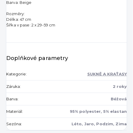
Barva: Beige
Rozměry:
Délka: 47 cm
Šířka v pase: 2 x 29-59 cm
Doplňkové parametry
Kategorie
:
SUKNĚ A KRAŤASY
Záruka
:
2 roky
Barva
:
Béžová
Materiál
:
95% polyester, 5% elastan
Sezóna
:
Léto, Jaro, Podzim, Zima