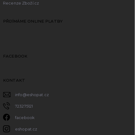
Recenze Zboží.cz
PŘIJÍMÁME ONLINE PLATBY
FACEBOOK
KONTAKT
info
@
eshopat.cz
723275121
facebook
eshopat.cz