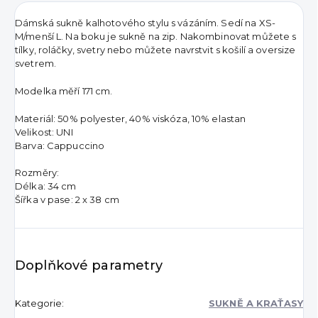
Dámská sukně kalhotového stylu s vázáním. Sedí na XS-
M/menší L. Na boku je sukně na zip. Nakombinovat můžete s
tílky, roláčky, svetry nebo můžete navrstvit s košilí a oversize
svetrem.
Modelka měří 171 cm.
Materiál: 50% polyester, 40% viskóza, 10% elastan
Velikost: UNI
Barva: Cappuccino
Rozměry:
Délka: 34 cm
Šířka v pase: 2 x 38 cm
Doplňkové parametry
Kategorie
:
SUKNĚ A KRAŤASY