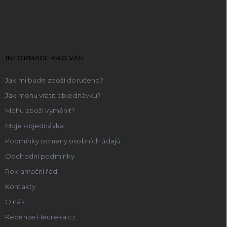
Z
á
p
a
t
INFORMACE PRO VÁS
í
Jak mi bude zboží doručeno?
Jak mohu vrátit objednávku?
Mohu zboží vyměnit?
Moje objednávka
Podmínky ochrany osobních údajů
Obchodní podmínky
Reklamační řád
Kontakty
O nás
Recenze Heureka.cz