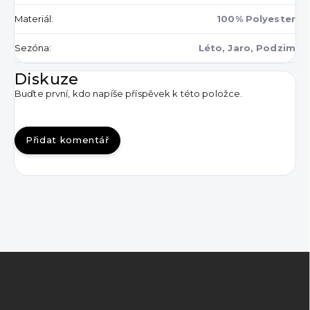
Materiál
:
100% Polyester
Sezóna
:
Léto, Jaro, Podzim
Diskuze
Buďte první, kdo napíše příspěvek k této položce.
Přidat komentář
Z
á
p
a