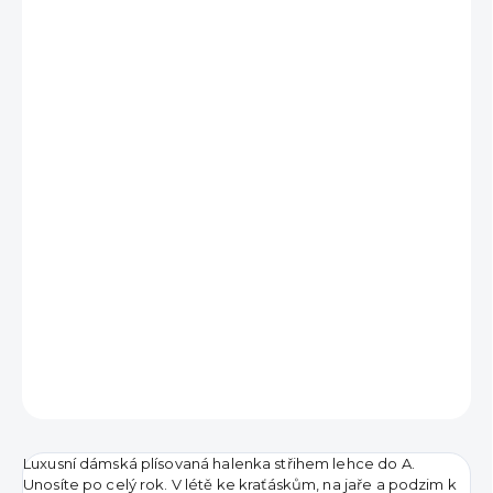
490 Kč
190 Kč
Měrná
DODÁNÍ DO 7 DNŮ
cena:
MŮŽEME
DORUČIT DO:
15.8.2026
DETAILNÍ INFORMACE
ZEPTAT SE
HLÍDAT
Luxusní dámská plísovaná halenka střihem lehce do A.
Unosíte po celý rok. V létě ke kraťáskům, na jaře a podzim k