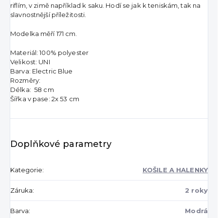
riflím, v zimě například k saku. Hodí se jak k teniskám, tak na
slavnostnější příležitosti.
Modelka měří 171 cm.
Materiál: 100% polyester
Velikost: UNI
Barva: Electric Blue
Rozměry:
Délka: 58 cm
Šířka v pase: 2x 53 cm
Doplňkové parametry
Kategorie
:
KOŠILE A HALENKY
Záruka
:
2 roky
Barva
:
Modrá