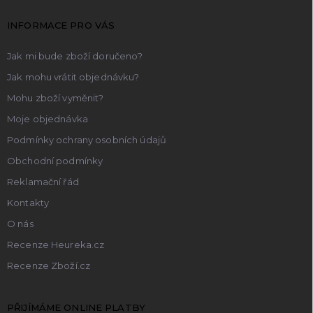
t
INFORMACE PRO VÁS
í
Jak mi bude zboží doručeno?
Jak mohu vrátit objednávku?
Mohu zboží vyměnit?
Moje objednávka
Podmínky ochrany osobních údajů
Obchodní podmínky
Reklamační řád
Kontakty
O nás
Recenze Heureka.cz
Recenze Zboží.cz
PŘIJÍMÁME ONLINE PLATBY