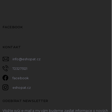
FACEBOOK
KONTAKT
info
@
eshopat.cz
723275121
facebook
eshopat.cz
ODEBÍRAT NEWSLETTER
Vložte svůj e-mail a my vám budeme zasílat informace o nových