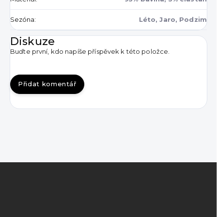
Sezóna
:
Léto, Jaro, Podzim
Diskuze
Buďte první, kdo napíše příspěvek k této položce.
Přidat komentář
Z
á
p
a
t