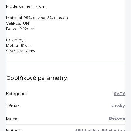
Modelka měří 171 cm.
Materiál: 95% bavlna, 5% elastan
Velikost: UNI
Barva: Béžová
Rozměry:
Délka: 119 cm
Šířka: 2 x 52 cm
Doplňkové parametry
Kategorie
:
ŠATY
Záruka
:
2 roky
Barva
:
Béžová
Materiál
:
95% bavlna, 5% elastan