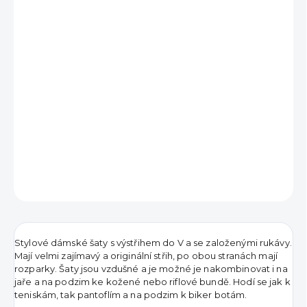
890 Kč
Měrná
VYPRODÁNO
cena:
DETAILNÍ INFORMACE
ZEPTAT SE
HLÍDAT
Stylové dámské šaty s výstřihem do V a se založenými rukávy.
Mají velmi zajímavý a originální střih, po obou stranách mají
rozparky. Šaty jsou vzdušné a je možné je nakombinovat i na
jaře a na podzim ke kožené nebo riflové bundě. Hodí se jak k
teniskám, tak pantoflím a na podzim k biker botám.