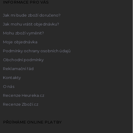
INFORMACE PRO VÁS
í
Jak mi bude zboží doručeno?
Jak mohu vrátit objednávku?
Mohu zboží vyměnit?
Moje objednávka
Podmínky ochrany osobních údajů
Obchodní podmínky
Reklamační řád
Kontakty
O nás
Recenze Heureka.cz
Recenze Zboží.cz
PŘIJÍMÁME ONLINE PLATBY