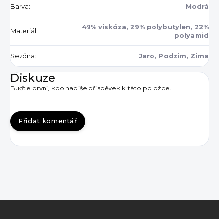
Barva
:
Modrá
49% viskóza, 29% polybutylen, 22%
Materiál
:
polyamid
Sezóna
:
Jaro, Podzim, Zima
Diskuze
Buďte první, kdo napíše příspěvek k této položce.
Přidat komentář
Z
á