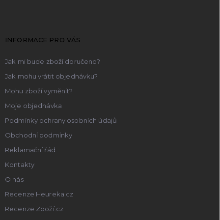
p
a
t
INFORMACE PRO VÁS
í
Jak mi bude zboží doručeno?
Jak mohu vrátit objednávku?
Mohu zboží vyměnit?
Moje objednávka
Podmínky ochrany osobních údajů
Obchodní podmínky
Reklamační řád
Kontakty
O nás
Recenze Heureka.cz
Recenze Zboží.cz