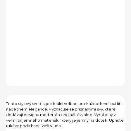
791 Kč
Měrná
VYPRODÁNO
cena:
DETAILNÍ INFORMACE
ZEPTAT SE
HLÍDAT
Tento stylový svetřík je ideální volbou pro každodenní outfit s
nádechem elegance. Vyznačuje se přiznanými švy, které
dodávají designu moderní a originální vzhled. Vyrobený z
velmi příjemného materiálu, který je jemný na dotek. Upnuté
rukávy podtrhnou Vaši siluetu.