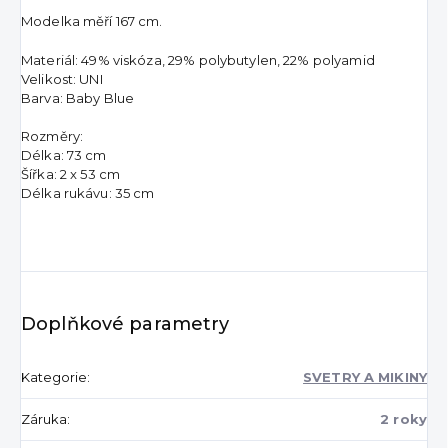
Modelka měří 167 cm.
Materiál: 49% viskóza, 29% polybutylen, 22% polyamid
Velikost: UNI
Barva: Baby Blue
Rozměry:
Délka: 73 cm
Šířka: 2 x 53 cm
Délka rukávu: 35 cm
Doplňkové parametry
Kategorie
:
SVETRY A MIKINY
Záruka
:
2 roky