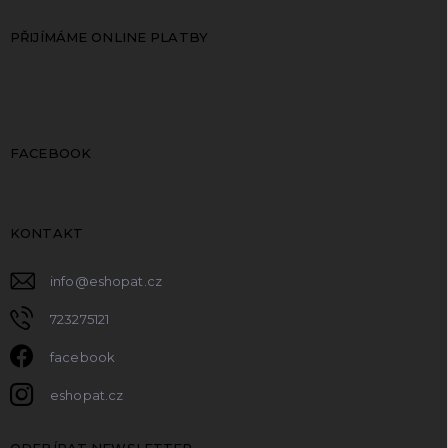
PŘIJÍMÁME ONLINE PLATBY
FACEBOOK
KONTAKT
info
@
eshopat.cz
723275121
facebook
eshopat.cz
ODEBÍRAT NEWSLETTER