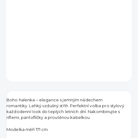
791 Kč
Měrná
VYPRODÁNO
cena:
DETAILNÍ INFORMACE
ZEPTAT SE
HLÍDAT
Boho halenka – elegance s jemným nádechem
romantiky. Lehký vzdušný střih. Perfektní volba pro stylový
každodenní look do teplých letních dní. Nakombinujte s
riflemi, pantoflíčky a proutěnou kabelkou.
Modelka měří 171 cm.