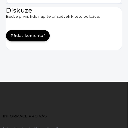
Diskuze
Buďte první, kdo napíše příspěvek k této položce.
Přidat komentář
Z
á
p
a
t
INFORMACE PRO VÁS
í