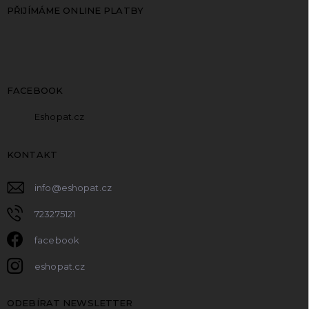
PŘIJÍMÁME ONLINE PLATBY
FACEBOOK
Eshopat.cz
KONTAKT
info
@
eshopat.cz
723275121
facebook
eshopat.cz
ODEBÍRAT NEWSLETTER