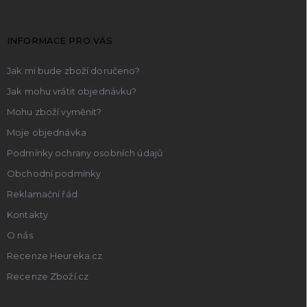
a
t
INFORMACE PRO VÁS
í
Jak mi bude zboží doručeno?
Jak mohu vrátit objednávku?
Mohu zboží vyměnit?
Moje objednávka
Podmínky ochrany osobních údajů
Obchodní podmínky
Reklamační řád
Kontakty
O nás
Recenze Heureka.cz
Recenze Zboží.cz