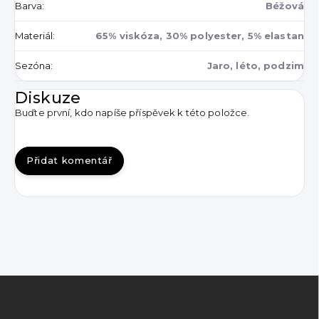
Barva
:
Béžová
Materiál
:
65% viskóza, 30% polyester, 5% elastan
Sezóna
:
Jaro, léto, podzim
Diskuze
Buďte první, kdo napíše příspěvek k této položce.
Přidat komentář
Z
á
p