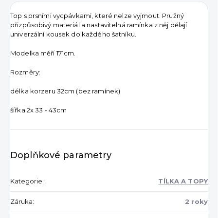
Top s prsními vycpávkami, které nelze vyjmout. Pružný
přizpůsobivý materiál a nastavitelná ramínka z něj dělají
univerzální kousek do každého šatníku.
Modelka měří 171cm.
Rozměry:
délka korzeru 32cm (bez ramínek)
šířka 2x 33 - 43cm
Doplňkové parametry
Kategorie
:
TÍLKA A TOPY
Záruka
:
2 roky