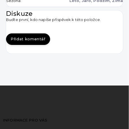
Sezóna
:
Léto, Jaro, Podzim, Zima
Diskuze
Buďte první, kdo napíše příspěvek k této položce.
Přidat komentář
Z
á
p
a
t
INFORMACE PRO VÁS
í