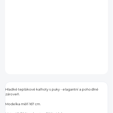
691 Kč
Měrná
VYPRODÁNO
cena:
DETAILNÍ INFORMACE
ZEPTAT SE
HLÍDAT
Hladké teplákové kalhoty s puky - elagantní a pohodlné
zároveň.
Modelka měří 167 cm.