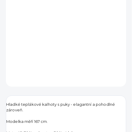
691 Kč
Měrná
VYPRODÁNO
cena:
DETAILNÍ INFORMACE
ZEPTAT SE
HLÍDAT
Hladké teplákové kalhoty s puky - elagantní a pohodlné
zároveň.
Modelka měří 167 cm.