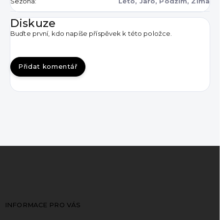
Sezóna
:
Léto, Jaro, Podzim, Zima
Diskuze
Buďte první, kdo napíše příspěvek k této položce.
Přidat komentář
Z
á
p
a
t
INFORMACE PRO VÁS
í