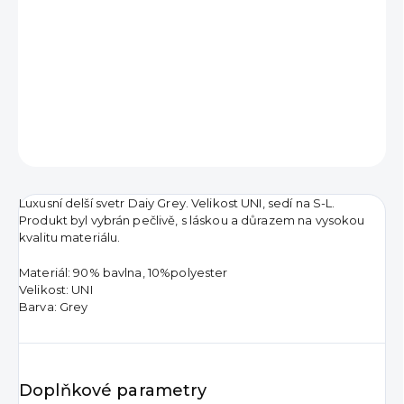
1 492 Kč
690 Kč
Měrná
VYPRODÁNO
cena:
DETAILNÍ INFORMACE
ZEPTAT SE
HLÍDAT
Luxusní delší svetr Daiy Grey. Velikost UNI, sedí na S-L.
Produkt byl vybrán pečlivě, s láskou a důrazem na vysokou
kvalitu materiálu.
Materiál: 90% bavlna, 10%polyester
Velikost: UNI
Barva: Grey
Doplňkové parametry