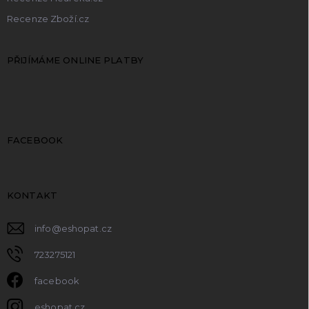
Recenze Zboží.cz
PŘIJÍMÁME ONLINE PLATBY
FACEBOOK
KONTAKT
info
@
eshopat.cz
723275121
facebook
eshopat.cz