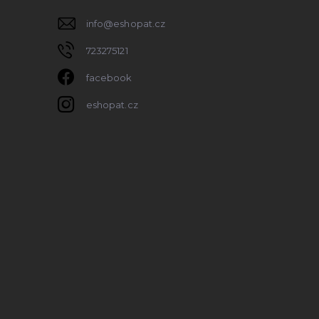
info
@
eshopat.cz
723275121
facebook
eshopat.cz