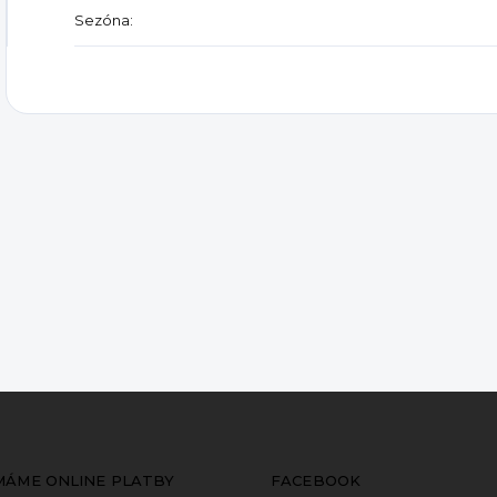
Sezóna
:
ÍMÁME ONLINE PLATBY
FACEBOOK