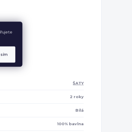
řujete
asím
ŠATY
2 roky
Bílá
100% bavlna