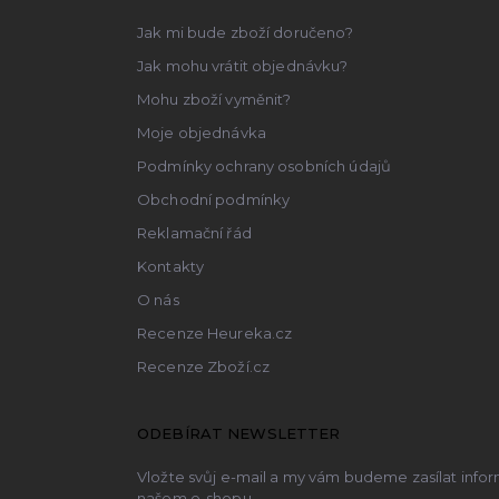
t
Jak mi bude zboží doručeno?
í
Jak mohu vrátit objednávku?
Mohu zboží vyměnit?
Moje objednávka
Podmínky ochrany osobních údajů
Obchodní podmínky
Reklamační řád
Kontakty
O nás
Recenze Heureka.cz
Recenze Zboží.cz
ODEBÍRAT NEWSLETTER
Vložte svůj e-mail a my vám budeme zasílat inf
našem e-shopu.