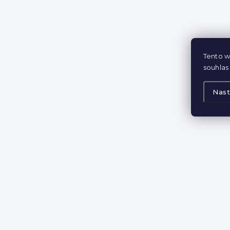
Tento w
souhlas 
Nast