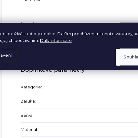
Rozměry:
eb používá soubory cookie. Dalším procházením tohoto webu vyjad
délka 95cm
s jejich používáním.
Další informace
maximální šířka v pase 49cm
avení
Souhl
Doplňkové parametry
Kategorie
:
Záruka
:
Barva
:
Materiál
: