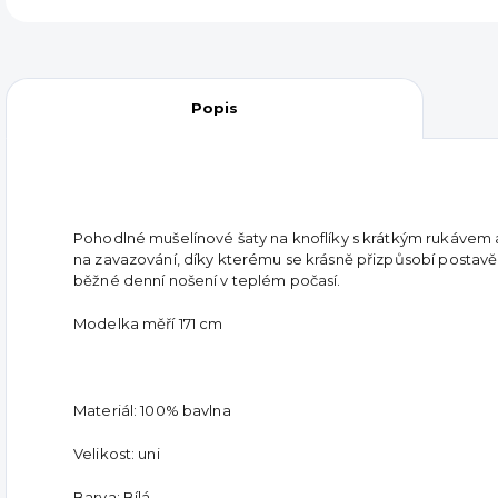
Popis
Pohodlné mušelínové šaty na knoflíky s krátkým rukávem 
na zavazování, díky kterému se krásně přizpůsobí postavě.
běžné denní nošení v teplém počasí.
Modelka měří 171 cm
Materiál: 100% bavlna
Velikost: uni
Barva: Bílá