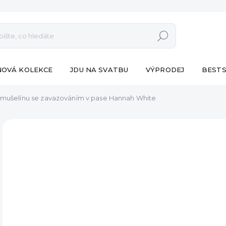
Hledat
NOVÁ KOLEKCE
JDU NA SVATBU
VÝPRODEJ
BESTS
z mušelínu se zavazováním v pase Hannah White
ZNAČKA:
ESHOPAT
790
Měr
SK
cena
MŮŽ
DO:
11.