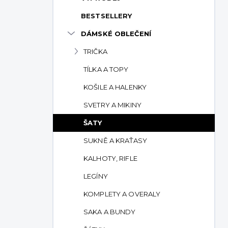
p
BESTSELLERY
a
n
DÁMSKÉ OBLEČENÍ
e
TRIČKA
l
TÍLKA A TOPY
KOŠILE A HALENKY
SVETRY A MIKINY
ŠATY
SUKNĚ A KRAŤASY
KALHOTY, RIFLE
LEGÍNY
KOMPLETY A OVERALY
SAKA A BUNDY