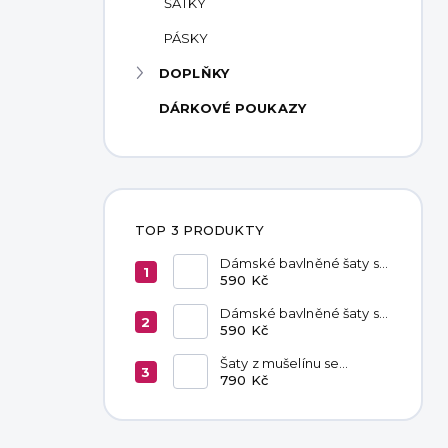
ŠÁTKY
PÁSKY
DOPLŇKY
DÁRKOVÉ POUKAZY
TOP 3 PRODUKTY
Dámské bavlněné šaty s
kapsami Red
590 Kč
Dámské bavlněné šaty s
kapsami Chocolate
590 Kč
Šaty z mušelínu se
zavazováním v pase
790 Kč
Hannah Khaki