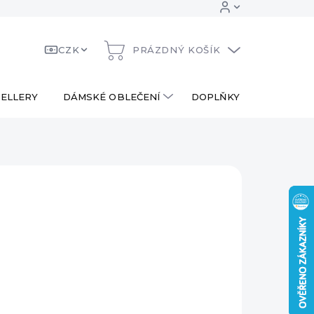
CZK
PRÁZDNÝ KOŠÍK
NÁKUPNÍ
KOŠÍK
ELLERY
DÁMSKÉ OBLEČENÍ
DOPLŇKY
DÁRKOV
 Kč
ná
LADEM
:
EME DORUČIT
8.2026