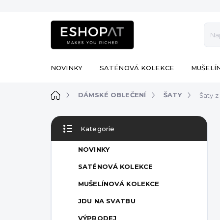
Přejít
na
obsah
NOVINKY
SATÉNOVÁ KOLEKCE
MUŠELÍ
Domů
DÁMSKÉ OBLEČENÍ
ŠATY
Šaty 
P
Kategorie
o
Přeskočit
s
kategorie
NOVINKY
t
r
SATÉNOVÁ KOLEKCE
a
MUŠELÍNOVÁ KOLEKCE
n
n
JDU NA SVATBU
í
VÝPRODEJ