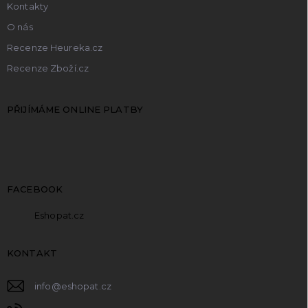
Kontakty
O nás
Recenze Heureka.cz
Recenze Zboží.cz
PŘIJÍMÁME ONLINE PLATBY
FACEBOOK
Eshopat.cz
KONTAKT
info
@
eshopat.cz