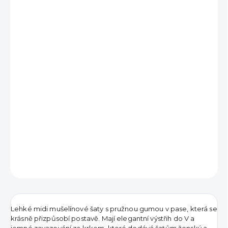
890 Kč
Měrná
DODÁNÍ DO 7 DNŮ
cena:
MŮŽEME
DORUČIT DO:
18.8.2026
DETAILNÍ INFORMACE
ZEPTAT SE
HLÍDAT
Lehké midi mušelínové šaty s pružnou gumou v pase, která se
krásně přizpůsobí postavě. Mají elegantní výstřih do V a
jemné zavazování za krkem, které dodává šatům ženský a