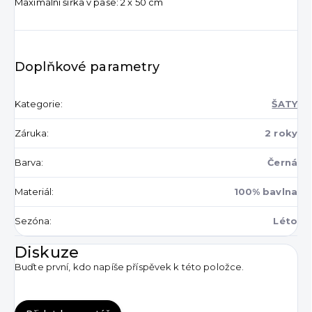
Maximální šířka v pase: 2 x 50 cm
Doplňkové parametry
Kategorie
:
ŠATY
Záruka
:
2 roky
Barva
:
Černá
Materiál
:
100% bavlna
Sezóna
:
Léto
Diskuze
Buďte první, kdo napíše příspěvek k této položce.