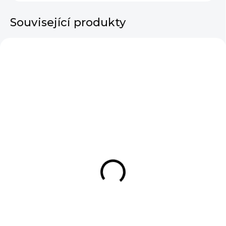
Související produkty
VÝPRODEJ
SKLADEM
Plátěný batoh se
šňůrkami Girl With
Lollipop