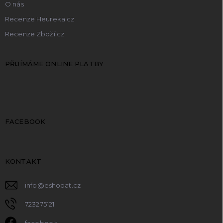
O nás
Recenze Heureka.cz
Recenze Zboží.cz
PŘIJÍMÁME ONLINE PLATBY
FACEBOOK
KONTAKT
info
@
eshopat.cz
723275121
facebook