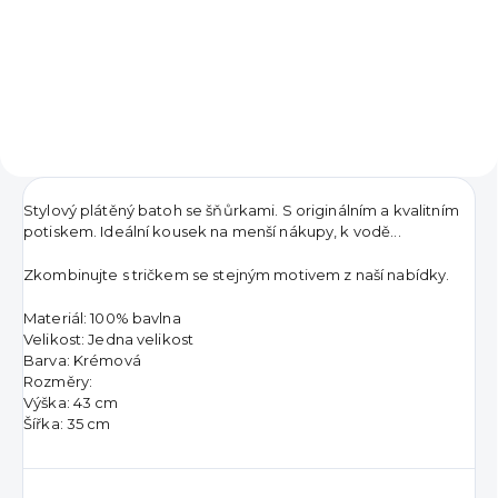
90 Kč
DO KOŠÍKU
Stylový plátěný batoh se šňůrkami. S originálním a kvalitním
potiskem. Ideální kousek na menší nákupy, k vodě...
Zkombinujte s tričkem se stejným motivem z naší nabídky.
Materiál: 100% bavlna
Velikost: Jedna velikost
Barva: Krémová
Rozměry:
Výška: 43 cm
Šířka: 35 cm