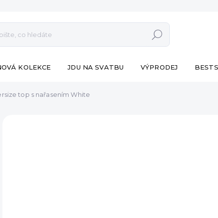
Hledat
NOVÁ KOLEKCE
JDU NA SVATBU
VÝPRODEJ
BESTS
rsize top s nařasením White
ZNAČKA:
ESHOPAT
NOVÁ KOLEKCE
790
Měr
SK
cena
MŮŽ
DO:
11.