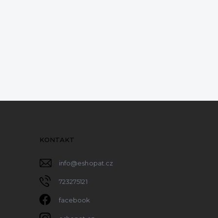
KONTAKT
info
@
eshopat.cz
723275121
facebook