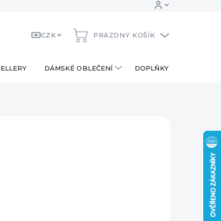
CZK
PRÁZDNÝ KOŠÍK
NÁKUPNÍ
KOŠÍK
ELLERY
DÁMSKÉ OBLEČENÍ
DOPLŇKY
DÁRKOV
 Kč
ná
LADEM
:
EME DORUČIT
8.2026