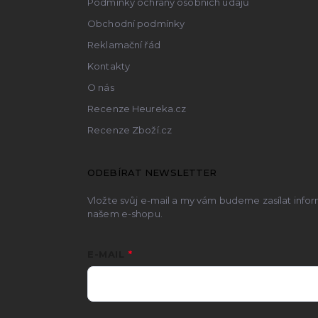
Podmínky ochrany osobních údajů
Obchodní podmínky
Reklamační řád
Kontakty
O nás
Recenze Heureka.cz
Recenze Zboží.cz
ODEBÍRAT NEWSLETTER
Vložte svůj e-mail a my vám budeme zasílat inf
našem e-shopu.
E-MAIL