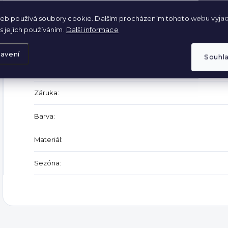
Šířka: 2 x 33-60 cm
eb používá soubory cookie. Dalším procházením tohoto webu vyjad
s jejich používáním.
Další informace
Doplňkové parametry
avení
Souhl
Kategorie
:
Záruka
:
Barva
:
Materiál
:
Sezóna
: