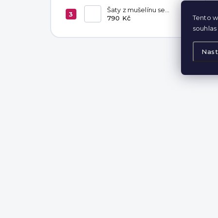
Šaty z mušelínu se
Tento w
zavazováním v pase
790 Kč
Hannah Khaki
souhlas 
Nast