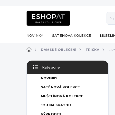
Přejít
na
obsah
NOVINKY
SATÉNOVÁ KOLEKCE
MUŠELÍ
Domů
DÁMSKÉ OBLEČENÍ
TRIČKA
Ove
P
Kategorie
o
Přeskočit
s
kategorie
NOVINKY
t
r
SATÉNOVÁ KOLEKCE
a
MUŠELÍNOVÁ KOLEKCE
n
n
JDU NA SVATBU
í
VÝPRODEJ