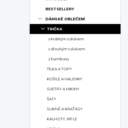
p
BESTSELLERY
a
n
DÁMSKÉ OBLEČENÍ
e
TRIČKA
l
s krátkým rukávem
s dlouhým rukávem
z bambusu
TÍLKA A TOPY
KOŠILE A HALENKY
SVETRY A MIKINY
ŠATY
SUKNĚ A KRAŤASY
KALHOTY, RIFLE