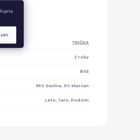
řujete
asím
TRIČKA
2 roky
Bílá
95% bavlna, 5% elastan
Léto, Jaro, Podzim