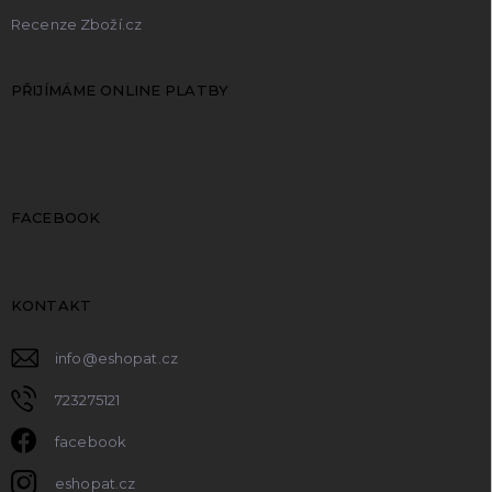
Recenze Zboží.cz
PŘIJÍMÁME ONLINE PLATBY
FACEBOOK
KONTAKT
info
@
eshopat.cz
723275121
facebook
eshopat.cz