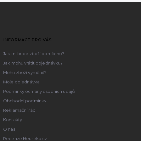
Z
á
p
a
t
INFORMACE PRO VÁS
í
Jak mi bude zboží doručeno?
Jak mohu vrátit objednávku?
Mohu zboží vyměnit?
Moje objednávka
Podmínky ochrany osobních údajů
Obchodní podmínky
Reklamační řád
Kontakty
O nás
Recenze Heureka.cz