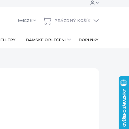
CZK
PRÁZDNÝ KOŠÍK
NÁKUPNÍ
KOŠÍK
ELLERY
DÁMSKÉ OBLEČENÍ
DOPLŇKY
DÁRKOV
 Kč
ná
LADEM
:
EME DORUČIT
8.2026