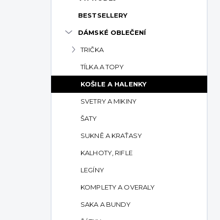
p
BESTSELLERY
a
n
DÁMSKÉ OBLEČENÍ
e
TRIČKA
l
TÍLKA A TOPY
KOŠILE A HALENKY
SVETRY A MIKINY
ŠATY
SUKNĚ A KRAŤASY
KALHOTY, RIFLE
LEGÍNY
KOMPLETY A OVERALY
SAKA A BUNDY