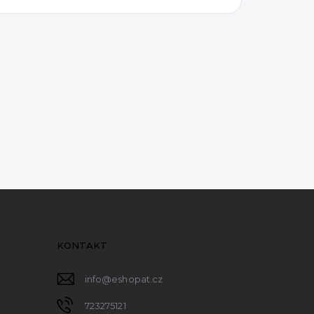
KONTAKT
info
@
eshopat.cz
723275121