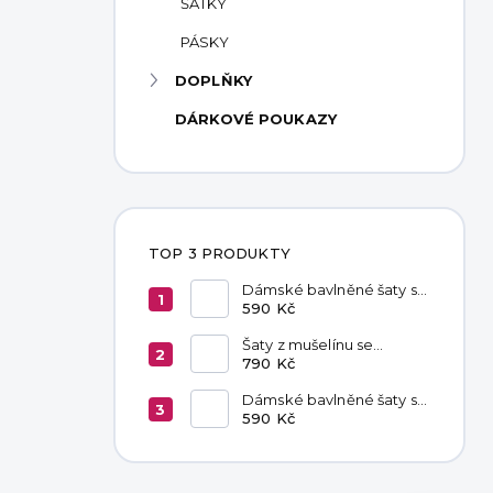
ŠÁTKY
PÁSKY
DOPLŇKY
DÁRKOVÉ POUKAZY
TOP 3 PRODUKTY
Dámské bavlněné šaty s
kapsami Chocolate
590 Kč
Šaty z mušelínu se
zavazováním v pase
790 Kč
Hannah Khaki
Dámské bavlněné šaty s
kapsami Black
590 Kč