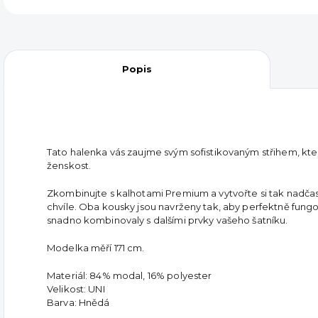
Popis
Tato halenka vás zaujme svým sofistikovaným střihem, kter
ženskost.
Zkombinujte s kalhotami Premium a vytvořte si tak nadča
chvíle. Oba kousky jsou navrženy tak, aby perfektně fung
snadno kombinovaly s dalšími prvky vašeho šatníku.
Modelka měří 171 cm.
Materiál: 84% modal, 16% polyester
Velikost: UNI
Barva: Hnědá