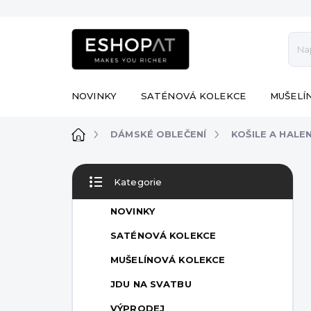
Přejít
na
obsah
NOVINKY
SATÉNOVÁ KOLEKCE
MUŠELÍ
Domů
DÁMSKÉ OBLEČENÍ
KOŠILE A HALE
P
Kategorie
o
Přeskočit
s
kategorie
NOVINKY
t
r
SATÉNOVÁ KOLEKCE
a
MUŠELÍNOVÁ KOLEKCE
n
n
JDU NA SVATBU
í
VÝPRODEJ