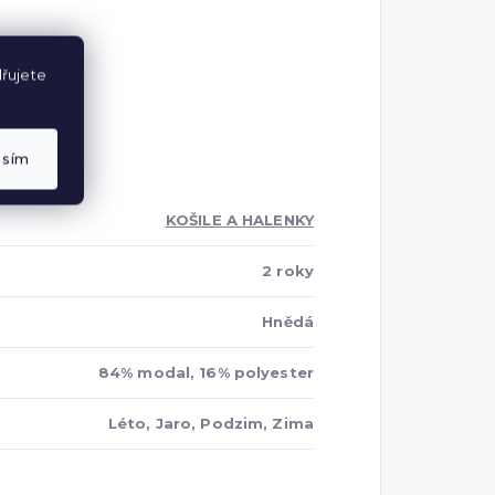
řujete
asím
KOŠILE A HALENKY
2 roky
Hnědá
84% modal, 16% polyester
Léto, Jaro, Podzim, Zima