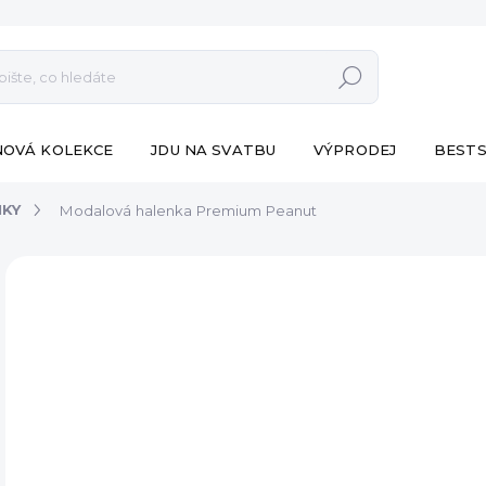
Hledat
NOVÁ KOLEKCE
JDU NA SVATBU
VÝPRODEJ
BESTS
NKY
Modalová halenka Premium Peanut
ZNAČKA:
ESHOPAT
990
Měr
SK
cena
MŮŽ
DO:
12.