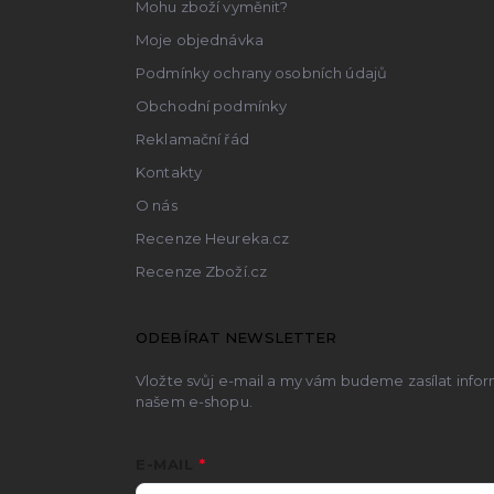
Mohu zboží vyměnit?
Moje objednávka
Podmínky ochrany osobních údajů
Obchodní podmínky
Reklamační řád
Kontakty
O nás
Recenze Heureka.cz
Recenze Zboží.cz
ODEBÍRAT NEWSLETTER
Vložte svůj e-mail a my vám budeme zasílat inf
našem e-shopu.
E-MAIL