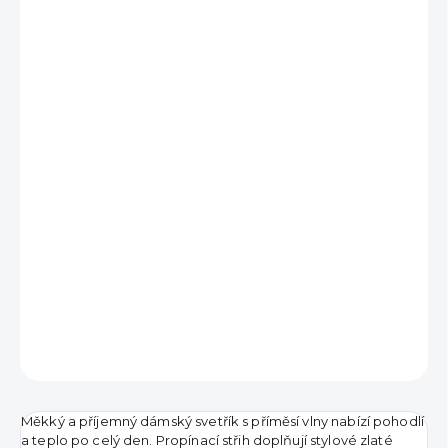
790 Kč
490 Kč
Měrná
DODÁNÍ DO 7 DNŮ
cena:
MŮŽEME
DORUČIT DO:
18.8.2026
DETAILNÍ INFORMACE
ZEPTAT SE
HLÍDAT
Měkký a příjemný dámský svetřík s příměsí vlny nabízí pohodlí
a teplo po celý den. Propínací střih doplňují stylové zlaté