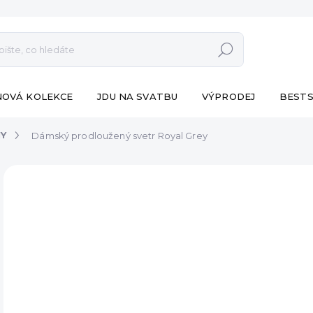
Hledat
NOVÁ KOLEKCE
JDU NA SVATBU
VÝPRODEJ
BESTS
NY
Dámský prodloužený svetr Royal Grey
ZNAČKA:
ESHOPAT
VÝPRODEJ
1 29
Měr
VY
cena
DET