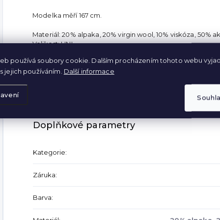
Modelka měří 167 cm.
Materiál:
20% alpaka, 20% virgin wool, 10% viskóza, 50% ak
Velikost: UNI
Barva: Grey
eb používá soubory cookie. Dalším procházením tohoto webu vyjad
Rozměry:
s jejich používáním.
Další informace
Přední délka - 78 cm
Zadní délka - 83 cm
Délka rukávu - 66 cm
avení
Souhl
Šířka - 2 x 55 cm
Doplňkové parametry
Kategorie
:
Záruka
:
Barva
: