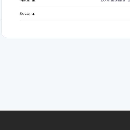
Materiál
:
20% alpaka, 2
Sezóna
: