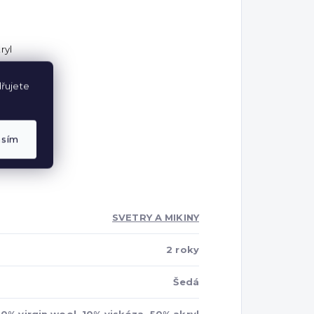
ryl
řujete
asím
SVETRY A MIKINY
2 roky
Šedá