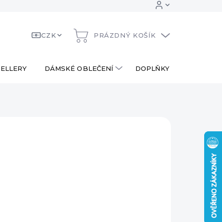
CZK
PRÁZDNÝ KOŠÍK
NÁKUPNÍ
KOŠÍK
ELLERY
DÁMSKÉ OBLEČENÍ
DOPLŇKY
DÁRKOV
0 Kč
690 Kč
ná
PRODÁNO
:
AILNÍ INFORMACE