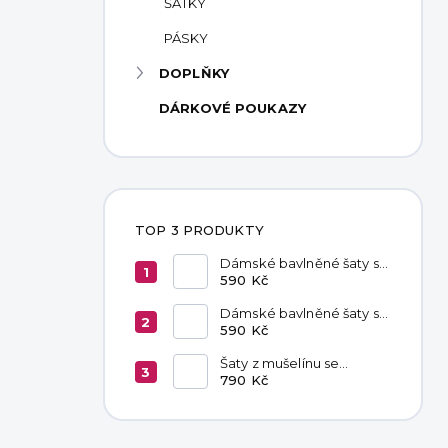
ŠÁTKY
PÁSKY
DOPLŇKY
DÁRKOVÉ POUKAZY
TOP 3 PRODUKTY
Dámské bavlněné šaty s
kapsami Red
590 Kč
Dámské bavlněné šaty s
kapsami Chocolate
590 Kč
Šaty z mušelínu se
zavazováním v pase
790 Kč
Hannah Khaki