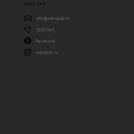
KONTAKT
info
@
eshopat.cz
723275121
facebook
eshopat.cz