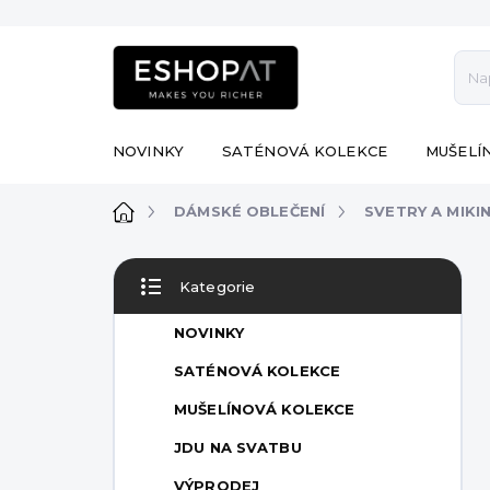
Přejít
na
obsah
NOVINKY
SATÉNOVÁ KOLEKCE
MUŠELÍ
Domů
DÁMSKÉ OBLEČENÍ
SVETRY A MIKI
P
Kategorie
o
Přeskočit
s
kategorie
NOVINKY
t
r
SATÉNOVÁ KOLEKCE
a
MUŠELÍNOVÁ KOLEKCE
n
n
JDU NA SVATBU
í
VÝPRODEJ