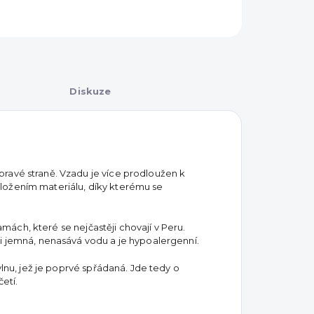
Diskuze
ravé straně. Vzadu je více prodloužen k
ložením materiálu, díky kterému se
ách, které se nejčastěji chovají v Peru.
mi jemná, nenasává vodu a je hypoalergenní.
vlnu, jež je poprvé spřádaná. Jde tedy o
etí.