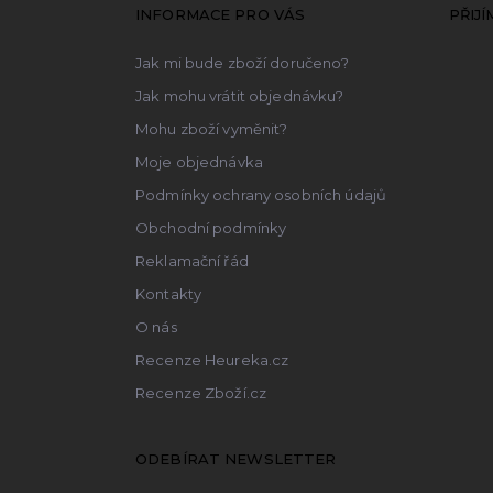
a
INFORMACE PRO VÁS
PŘIJ
t
Jak mi bude zboží doručeno?
í
Jak mohu vrátit objednávku?
Mohu zboží vyměnit?
Moje objednávka
Podmínky ochrany osobních údajů
Obchodní podmínky
Reklamační řád
Kontakty
O nás
Recenze Heureka.cz
Recenze Zboží.cz
ODEBÍRAT NEWSLETTER