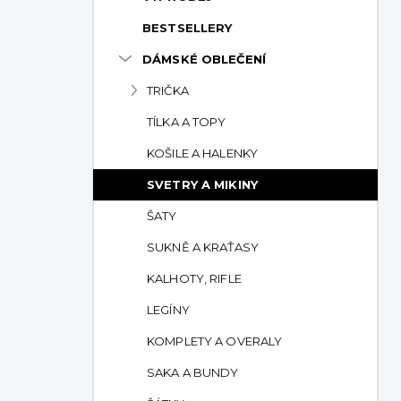
p
BESTSELLERY
a
n
DÁMSKÉ OBLEČENÍ
e
TRIČKA
l
TÍLKA A TOPY
KOŠILE A HALENKY
SVETRY A MIKINY
ŠATY
SUKNĚ A KRAŤASY
KALHOTY, RIFLE
LEGÍNY
KOMPLETY A OVERALY
SAKA A BUNDY