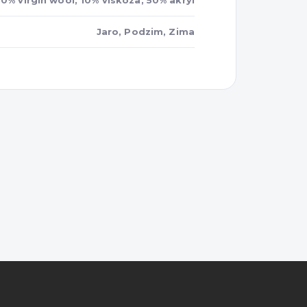
0% virgin wool, 10% viskóza, 50% akryl
Jaro, Podzim, Zima