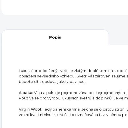
Popis
Luxusní prodloužený svetr se zlatým doplňkem na spodní p
dosažení nevšedního vzhledu. Svetr Vás zároveň zaujme s
budete cítit doslova jako v bavlnce.
Alpaka:
Vlna alpaka je pojmenována po stejnojmenných lam
Používá se pro výrobu luxusních svetrů a doplňků. Je vel
Virgin Wool:
Tedy panenská vlna. Jedná se o čistou střižní 
velmi kvalitní vlnu, která často označována tzv. vlněnou peč