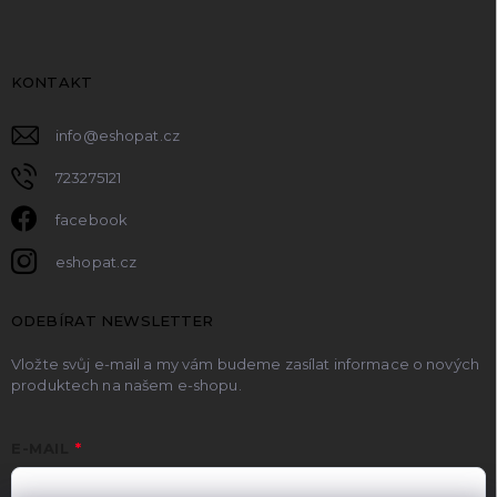
KONTAKT
info
@
eshopat.cz
723275121
facebook
eshopat.cz
ODEBÍRAT NEWSLETTER
Vložte svůj e-mail a my vám budeme zasílat informace o nových
produktech na našem e-shopu.
E-MAIL