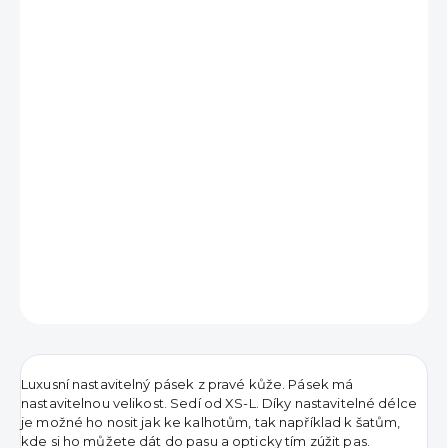
690 Kč
Měrná
VYPRODÁNO
cena:
DETAILNÍ INFORMACE
ZEPTAT SE
HLÍDAT
Luxusní nastavitelný pásek z pravé kůže. Pásek má
nastavitelnou velikost. Sedí od XS-L. Díky nastavitelné délce
je možné ho nosit jak ke kalhotům, tak například k šatům,
kde si ho můžete dát do pasu a opticky tím zúžit pas.