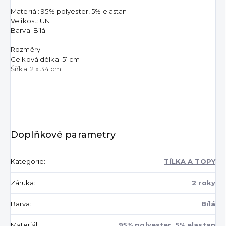
Materiál: 95% polyester, 5% elastan
Velikost: UNI
Barva: Bílá
Rozměry:
Celková délka: 51 cm
Šířka: 2 x 34 cm
Doplňkové parametry
Kategorie
:
TÍLKA A TOPY
Záruka
:
2 roky
Barva
:
Bílá
Materiál
:
95% polyester, 5% elastan