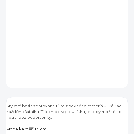
390 Kč
Měrná
VYPRODÁNO
cena:
DETAILNÍ INFORMACE
ZEPTAT SE
HLÍDAT
Stylové basic žebrované tílko z pevného materiálu. Základ
každého šatníku. Tílko má dvojitou látku, je tedy možné ho
nosit i bez podprsenky.
Modelka měří 171 cm.