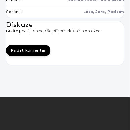
Sezóna
:
Léto, Jaro, Podzim
Diskuze
Buďte první, kdo napíše příspěvek k této položce.
Přidat komentář
Z
á
p
a
t