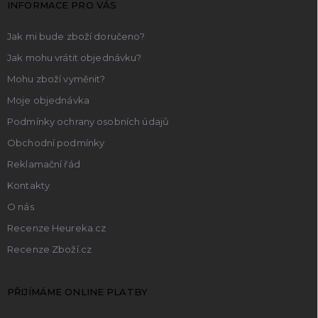
INFORMACE PRO VÁS
í
Jak mi bude zboží doručeno?
Jak mohu vrátit objednávku?
Mohu zboží vyměnit?
Moje objednávka
Podmínky ochrany osobních údajů
Obchodní podmínky
Reklamační řád
Kontakty
O nás
Recenze Heureka.cz
Recenze Zboží.cz
PŘIJÍMÁME ONLINE PLATBY