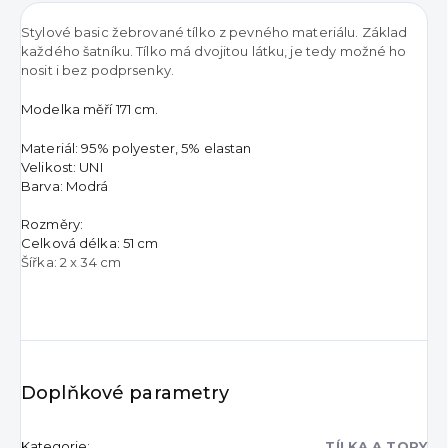
Stylové basic žebrované tílko z pevného materiálu. Základ
každého šatníku. Tílko má dvojitou látku, je tedy možné ho
nosit i bez podprsenky.
Modelka měří 171 cm.
Materiál: 95% polyester, 5% elastan
Velikost: UNI
Barva: Modrá
Rozměry:
Celková délka: 51 cm
Šířka: 2 x 34 cm
Doplňkové parametry
Kategorie
:
TÍLKA A TOPY