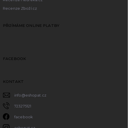
Recenze Zboží.cz
PŘIJÍMÁME ONLINE PLATBY
FACEBOOK
KONTAKT
info
@
eshopat.cz
723275121
facebook
eshopat.cz