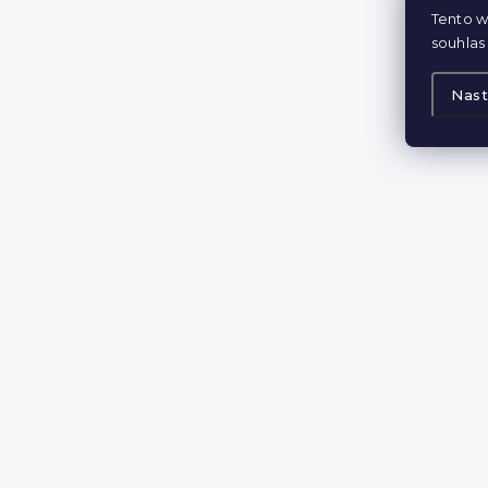
Tento w
souhlas 
Nast