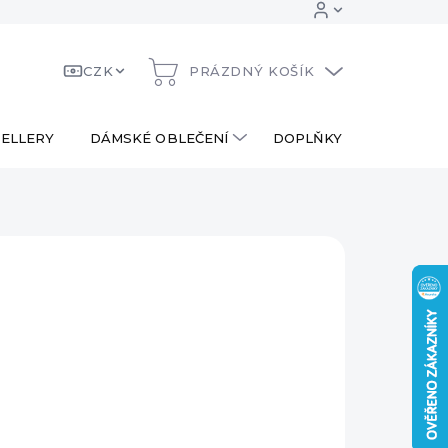
CZK
PRÁZDNÝ KOŠÍK
NÁKUPNÍ
KOŠÍK
ELLERY
DÁMSKÉ OBLEČENÍ
DOPLŇKY
DÁRKOV
 Kč
490 Kč
ná
LADEM
:
EME DORUČIT
8.2026