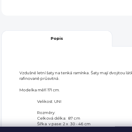
Popis
Vzdušné letní šaty na tenká ramínka. Šaty mají dvojitou látk
rafinovaně průsvitná.
Modelka měří 171 cm.
Velikost: UNI
Rozměry:
Celková délka: 87 cm
Šířka v pase: 2 x 30 - 46 cm