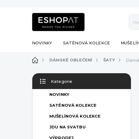
Přejít
na
obsah
NOVINKY
SATÉNOVÁ KOLEKCE
MUŠELÍ
Domů
DÁMSKÉ OBLEČENÍ
ŠATY
Dámsk
P
Kategorie
o
Přeskočit
s
kategorie
NOVINKY
t
r
SATÉNOVÁ KOLEKCE
a
MUŠELÍNOVÁ KOLEKCE
n
n
JDU NA SVATBU
í
VÝPRODEJ