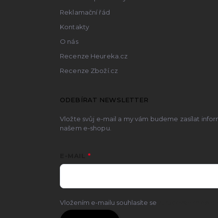
Reklamační řád
Kontakty
O nás
Recenze Heureka.cz
Recenze Zboží.cz
ODEBÍRAT NEWSLETTER
Vložte svůj e-mail a my vám budeme zasílat inf
našem e-shopu.
E-MAIL
Vložením e-mailu souhlasíte se
zpracováním osobn