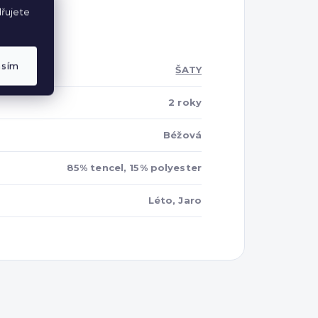
řujete
asím
ŠATY
2 roky
Béžová
85% tencel, 15% polyester
Léto, Jaro