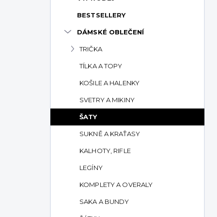
p
BESTSELLERY
a
n
DÁMSKÉ OBLEČENÍ
e
TRIČKA
l
TÍLKA A TOPY
KOŠILE A HALENKY
SVETRY A MIKINY
ŠATY
SUKNĚ A KRAŤASY
KALHOTY, RIFLE
LEGÍNY
KOMPLETY A OVERALY
SAKA A BUNDY