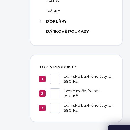
ŠÁTKY
PÁSKY
DOPLŇKY
DÁRKOVÉ POUKAZY
TOP 3 PRODUKTY
Dámské bavlněné šaty s
kapsami Red
590 Kč
Šaty z mušelínu se
zavazováním v pase
790 Kč
Hannah Khaki
Dámské bavlněné šaty s
kapsami Chocolate
590 Kč