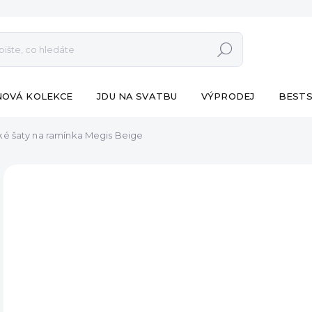
Hledat
NOVÁ KOLEKCE
JDU NA SVATBU
VÝPRODEJ
BESTS
é šaty na ramínka Megis Beige
ZNAČKA:
ESHOPAT
VÝPRODEJ
690
Měr
SK
cena
MŮŽ
DO:
10.