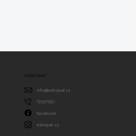
KONTAKT
info
@
eshopat.cz
723275121
facebook
eshopat.cz