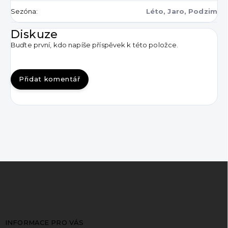
Sezóna
:
Léto, Jaro, Podzim
Diskuze
Buďte první, kdo napíše příspěvek k této položce.
Přidat komentář
Z
á
p
a
t
INFORMACE PRO VÁS
í