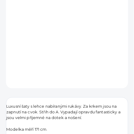
790 Kč
Měrná
VYPRODÁNO
cena:
DETAILNÍ INFORMACE
ZEPTAT SE
HLÍDAT
Luxusní šaty s lehce nabíranými rukávy. Za krkem jsou na
zapnutí na cvok. Střih do A. Vypadají opravdu fantasticky a
jsou velmi příjemné na dotek a nošení.
Modelka měří 171 cm.