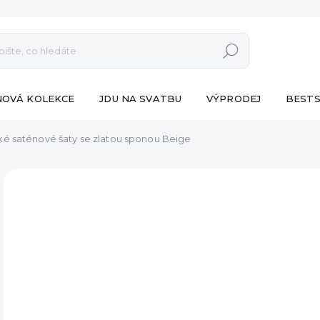
Hledat
NOVÁ KOLEKCE
JDU NA SVATBU
VÝPRODEJ
BESTS
é saténové šaty se zlatou sponou Beige
ZNAČKA:
ESHOPAT
NOVÁ KOLEKCE
1 09
Měr
SK
cena
MŮŽ
DO:
8.8