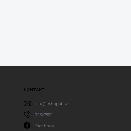
KONTAKT
info
@
eshopat.cz
723275121
facebook