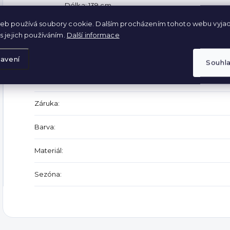
Délka: 139 cm
Šířka pod prsy: 2 x 42 cm
eb používá soubory cookie. Dalším procházením tohoto webu vyjad
Pas: 2 x 47 cm
s jejich používáním.
Další informace
Doplňkové parametry
avení
Souhl
Kategorie
:
Záruka
:
Barva
:
Materiál
:
Sezóna
: