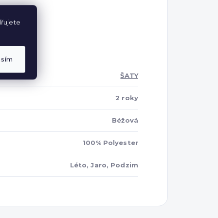
řujete
asím
ŠATY
2 roky
Béžová
100% Polyester
Léto, Jaro, Podzim