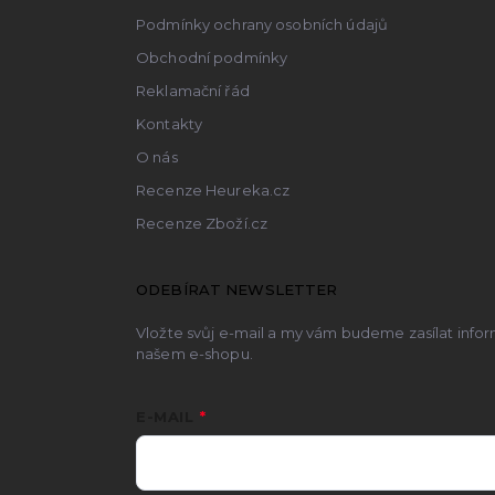
Podmínky ochrany osobních údajů
Obchodní podmínky
Reklamační řád
Kontakty
O nás
Recenze Heureka.cz
Recenze Zboží.cz
ODEBÍRAT NEWSLETTER
Vložte svůj e-mail a my vám budeme zasílat inf
našem e-shopu.
E-MAIL