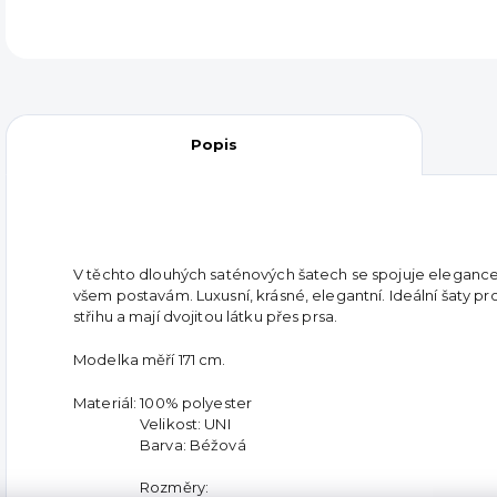
Popis
V těchto dlouhých saténových šatech se spojuje elegance a
všem postavám. Luxusní, krásné, elegantní. Ideální šaty pr
střihu a mají dvojitou látku přes prsa.
Modelka měří 171 cm.
Materiál: 100% polyester
Velikost: UNI
Barva: Béžová
Rozměry: