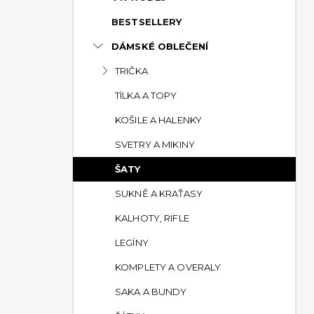
p
BESTSELLERY
a
n
DÁMSKÉ OBLEČENÍ
e
TRIČKA
l
TÍLKA A TOPY
KOŠILE A HALENKY
SVETRY A MIKINY
ŠATY
SUKNĚ A KRAŤASY
KALHOTY, RIFLE
LEGÍNY
KOMPLETY A OVERALY
SAKA A BUNDY