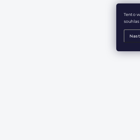
Tento w
souhlas 
Nast