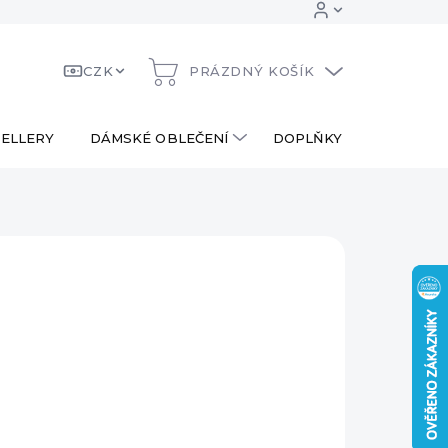
CZK
PRÁZDNÝ KOŠÍK
NÁKUPNÍ
KOŠÍK
ELLERY
DÁMSKÉ OBLEČENÍ
DOPLŇKY
DÁRKOV
0 Kč
ná
LADEM
:
EME DORUČIT
.2026