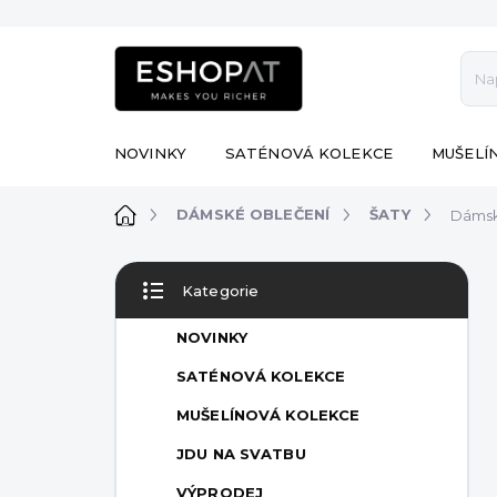
Přejít
na
obsah
NOVINKY
SATÉNOVÁ KOLEKCE
MUŠELÍ
Domů
DÁMSKÉ OBLEČENÍ
ŠATY
Dámsk
P
Kategorie
o
Přeskočit
s
kategorie
NOVINKY
t
r
SATÉNOVÁ KOLEKCE
a
MUŠELÍNOVÁ KOLEKCE
n
n
JDU NA SVATBU
í
VÝPRODEJ