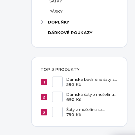
ŠÁTKY
PÁSKY
DOPLŇKY
DÁRKOVÉ POUKAZY
TOP 3 PRODUKTY
Dámské bavlněné šaty s
kapsami Red
590 Kč
Dámské šaty z mušelínu
Livia Latte
690 Kč
Šaty z mušelínu se
zavazováním v pase
790 Kč
Hannah Khaki