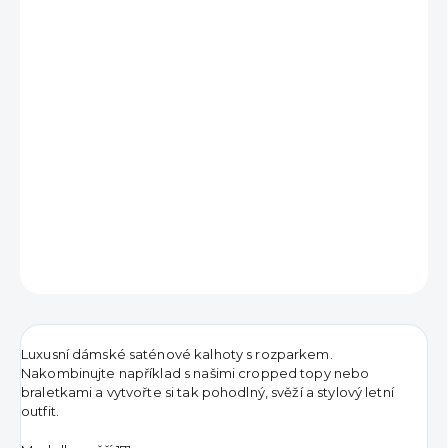
690 Kč
Měrná
VYPRODÁNO
cena:
DETAILNÍ INFORMACE
ZEPTAT SE
HLÍDAT
Luxusní dámské saténové kalhoty s rozparkem.
Nakombinujte například s našimi cropped topy nebo
braletkami a vytvořte si tak pohodlný, svěží a stylový letní
outfit.