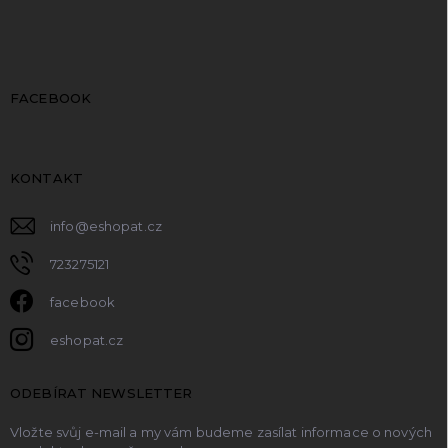
FACEBOOK
KONTAKT
info
@
eshopat.cz
723275121
facebook
eshopat.cz
ODEBÍRAT NEWSLETTER
Vložte svůj e-mail a my vám budeme zasílat informace o nových