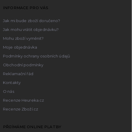
t
INFORMACE PRO VÁS
í
Jak mi bude zboží doručeno?
Jak mohu vrátit objednávku?
Mohu zboží vyměnit?
Moje objednávka
Podmínky ochrany osobních údajů
Obchodní podmínky
Reklamační řád
Kontakty
O nás
Recenze Heureka.cz
Recenze Zboží.cz
PŘIJÍMÁME ONLINE PLATBY