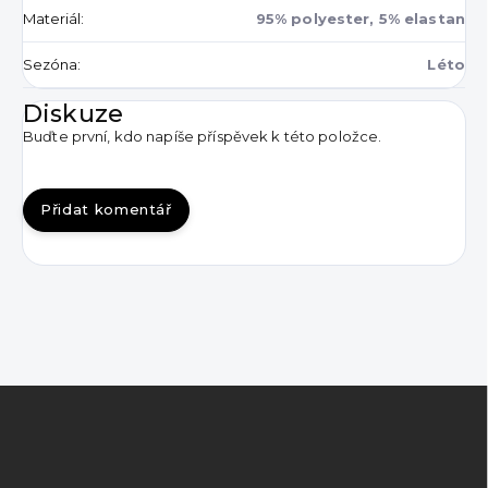
Materiál
:
95% polyester, 5% elastan
Sezóna
:
Léto
Diskuze
Buďte první, kdo napíše příspěvek k této položce.
Přidat komentář
Z
á
p
a