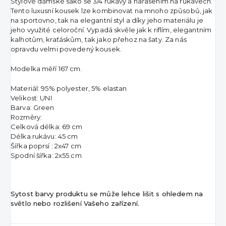
Stylové dámské sako se 3/4 rukávy a nařasením na rukávech.
Tento luxusní kousek lze kombinovat na mnoho způsobů, jak
na sportovno, tak na elegantní styl a díky jeho materiálu je
jeho využité celoroční. Vypadá skvěle jak k riflím, elegantním
kalhotům, kraťáskům, tak jako přehoz na šaty. Za nás
opravdu velmi povedený kousek.
Modelka měří 167 cm.
Materiál: 95% polyester, 5% elastan
Velikost: UNI
Barva: Green
Rozměry:
Celková délka: 69 cm
Délka rukávu: 45 cm
Šířka poprsí : 2x47 cm
Spodní šířka: 2x55 cm
Sytost barvy produktu se může lehce lišit s ohledem na
světlo nebo rozlišení Vašeho zařízení.