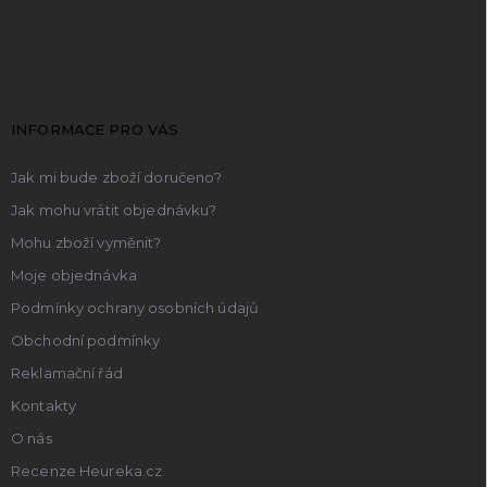
Z
á
p
a
t
INFORMACE PRO VÁS
í
Jak mi bude zboží doručeno?
Jak mohu vrátit objednávku?
Mohu zboží vyměnit?
Moje objednávka
Podmínky ochrany osobních údajů
Obchodní podmínky
Reklamační řád
Kontakty
O nás
Recenze Heureka.cz