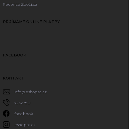
Recenze Zboží.cz
PŘIJÍMÁME ONLINE PLATBY
FACEBOOK
KONTAKT
info
@
eshopat.cz
723275121
facebook
eshopat.cz