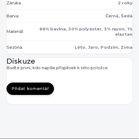
Záruka
:
2 roky
Barva
:
Černá, Šedá
66% bavlna, 30% polyester, 3% rayon, 1%
Materiál
:
elastan
Sezóna
:
Léto, Jaro, Podzim, Zima
Diskuze
Buďte první, kdo napíše příspěvek k této položce.
Přidat komentář