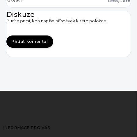
Sezóna
:
Léto, Jaro
Diskuze
Buďte první, kdo napíše příspěvek k této položce.
Přidat komentář
Z
á
p
a
t
INFORMACE PRO VÁS
í