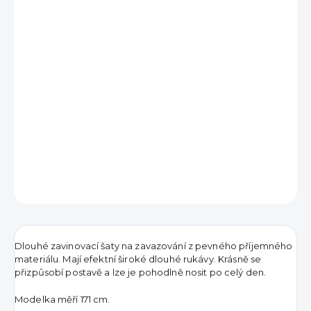
1 090 Kč
Měrná
VYPRODÁNO
cena:
DETAILNÍ INFORMACE
ZEPTAT SE
HLÍDAT
Dlouhé zavinovací šaty na zavazování z pevného příjemného
materiálu. Mají efektní široké dlouhé rukávy. Krásně se
přizpůsobí postavě a lze je pohodlně nosit po celý den.
Modelka měří 171 cm.