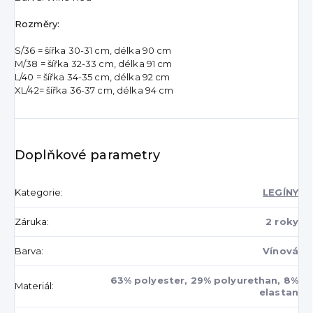
Rozměry:
S/36 = šířka 30-31 cm, délka 90 cm
M/38 = šířka 32-33 cm, délka 91 cm
L/40 = šířka 34-35 cm, délka 92 cm
XL/42=
šířka 36-37 cm, délka 94 cm
Doplňkové parametry
Kategorie
:
LEGÍNY
Záruka
:
2 roky
Barva
:
Vínová
63% polyester, 29% polyurethan, 8%
Materiál
:
elastan