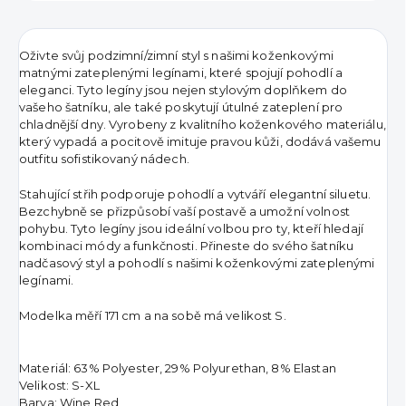
Oživte svůj podzimní/zimní styl s našimi koženkovými
matnými zateplenými legínami, které spojují pohodlí a
eleganci. Tyto legíny jsou nejen stylovým doplňkem do
vašeho šatníku, ale také poskytují útulné zateplení pro
chladnější dny. Vyrobeny z kvalitního koženkového materiálu,
který vypadá a pocitově imituje pravou kůži, dodává vašemu
outfitu sofistikovaný nádech.
Stahující střih podporuje pohodlí a vytváří elegantní siluetu.
Bezchybně se přizpůsobí vaší postavě a umožní volnost
pohybu. Tyto legíny jsou ideální volbou pro ty, kteří hledají
kombinaci módy a funkčnosti. Přineste do svého šatníku
nadčasový styl a pohodlí s našimi koženkovými zateplenými
legínami.
Modelka měří 171 cm a na sobě má velikost S.
Materiál: 63% Polyester, 29% Polyurethan, 8% Elastan
Velikost: S-XL
Barva: Wine Red