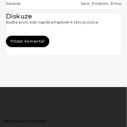
Sezóna
:
Jaro, Podzim, Zima
Diskuze
Buďte první, kdo napíše příspěvek k této položce.
Přidat komentář
Z
á
p
a
t
INFORMACE PRO VÁS
í