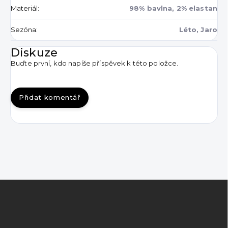
Materiál
:
98% bavlna, 2% elastan
Sezóna
:
Léto, Jaro
Diskuze
Buďte první, kdo napíše příspěvek k této položce.
Přidat komentář
Z
á
p
a