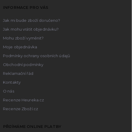
t
INFORMACE PRO VÁS
í
Jak mi bude zboží doručeno?
Jak mohu vrátit objednávku?
Mohu zboží vyměnit?
Moje objednávka
Podmínky ochrany osobních údajů
Obchodní podmínky
Reklamační řád
Kontakty
O nás
Recenze Heureka.cz
Recenze Zboží.cz
PŘIJÍMÁME ONLINE PLATBY