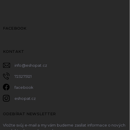
FACEBOOK
KONTAKT
info
@
eshopat.cz
723275121
facebook
eshopat.cz
ODEBÍRAT NEWSLETTER
Vložte svůj e-mail a my vám budeme zasílat informace o nových