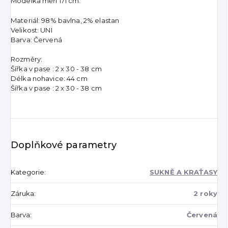
Modelka měří 171 cm.
Materiál: 98% bavlna, 2% elastan
Velikost: UNI
Barva: Červená
Rozměry:
Šířka v pase : 2 x 30 - 38 cm
Délka nohavice: 44 cm
Šířka v pase : 2 x 30 - 38 cm
Doplňkové parametry
Kategorie
:
SUKNĚ A KRAŤASY
Záruka
:
2 roky
Barva
:
Červená