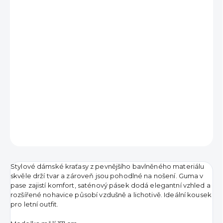
790 Kč
Měrná
VYPRODÁNO
cena:
DETAILNÍ INFORMACE
ZEPTAT SE
HLÍDAT
Stylové dámské kraťasy z pevnějšího bavlněného materiálu
skvěle drží tvar a zároveň jsou pohodlné na nošení. Guma v
pase zajistí komfort, saténový pásek dodá elegantní vzhled a
rozšířené nohavice působí vzdušně a lichotivě. Ideální kousek
pro letní outfit.