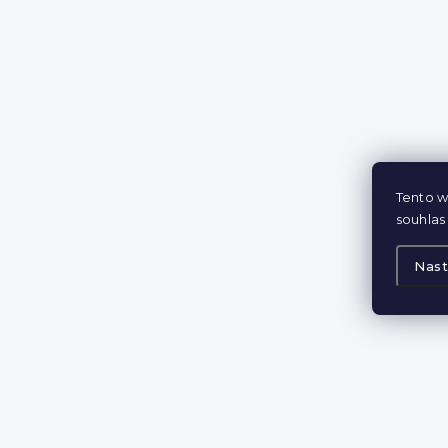
Tento w
souhlas 
Nast