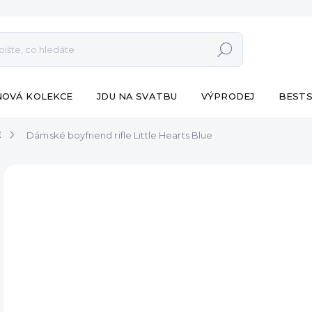
Hledat
NOVÁ KOLEKCE
JDU NA SVATBU
VÝPRODEJ
BESTS
E
Dámské boyfriend rifle Little Hearts Blue
ZNAČKA:
ESHOPAT
VÝPRODEJ
od 
Měr
ZVO
cena
VA