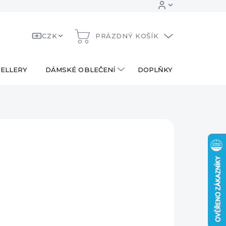
CZK
PRÁZDNÝ KOŠÍK
NÁKUPNÍ
KOŠÍK
ELLERY
DÁMSKÉ OBLEČENÍ
DOPLŇKY
DÁRKOV
890 Kč
od
290 Kč
ná
LTE VARIANTU
:
RIANTA