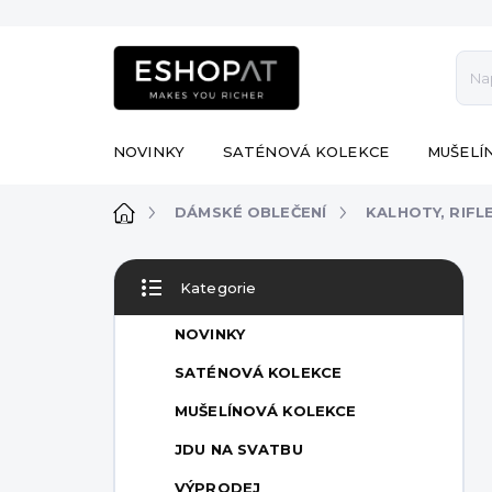
Přejít
na
obsah
NOVINKY
SATÉNOVÁ KOLEKCE
MUŠELÍ
Domů
DÁMSKÉ OBLEČENÍ
KALHOTY, RIFL
P
Kategorie
o
Přeskočit
s
kategorie
NOVINKY
t
r
SATÉNOVÁ KOLEKCE
a
MUŠELÍNOVÁ KOLEKCE
n
n
JDU NA SVATBU
í
VÝPRODEJ