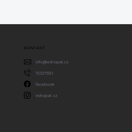
KONTAKT
info
@
eshopat.cz
723275121
facebook
eshopat.cz