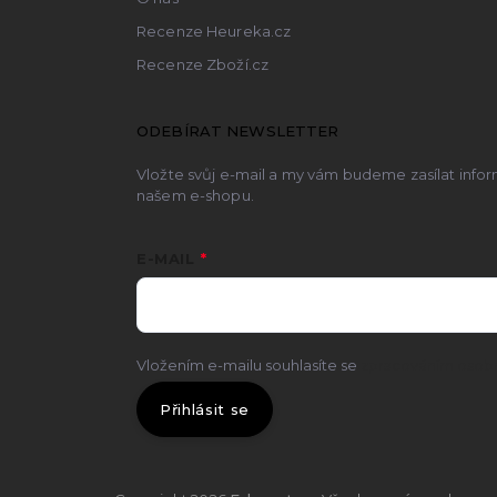
Recenze Heureka.cz
Recenze Zboží.cz
ODEBÍRAT NEWSLETTER
Vložte svůj e-mail a my vám budeme zasílat inf
našem e-shopu.
E-MAIL
Vložením e-mailu souhlasíte se
zpracováním osobn
Přihlásit se