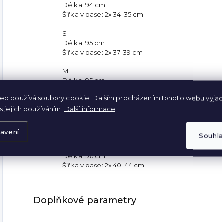
Délka: 94 cm
Šířka v pase: 2x 34-35 cm
S
Délka: 95 cm
Šířka v pase: 2x 37-39 cm
M
Délka: 95 cm
Šířka v pase: 2x 38-40 cm
eb používá soubory cookie. Dalším procházením tohoto webu vyjad
s jejich používáním.
Další informace
L
Délka: 95 cm
Šířka v pase: 2 x 39-42 cm
avení
Souhl
XL
Délka: 96 cm
Šířka v pase: 2x 40-44 cm
Doplňkové parametry