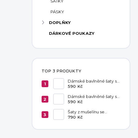
ŠÁTKY
PÁSKY
DOPLŇKY
DÁRKOVÉ POUKAZY
TOP 3 PRODUKTY
Dámské bavlněné šaty s
kapsami Red
590 Kč
Dámské bavlněné šaty s
kapsami Chocolate
590 Kč
Šaty z mušelínu se
zavazováním v pase
790 Kč
Hannah Khaki