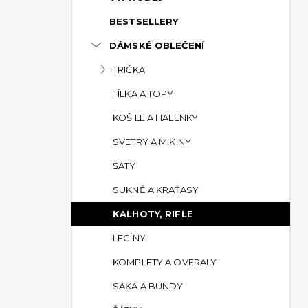
p
BESTSELLERY
a
n
DÁMSKÉ OBLEČENÍ
e
TRIČKA
l
TÍLKA A TOPY
KOŠILE A HALENKY
SVETRY A MIKINY
ŠATY
SUKNĚ A KRAŤASY
KALHOTY, RIFLE
LEGÍNY
KOMPLETY A OVERALY
SAKA A BUNDY