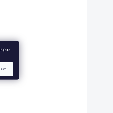
řujete
asím