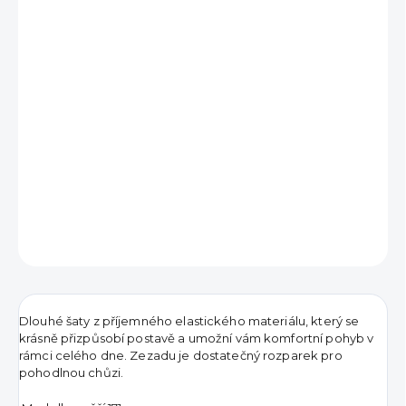
690 Kč
Měrná
VYPRODÁNO
cena:
DETAILNÍ INFORMACE
ZEPTAT SE
HLÍDAT
Dlouhé šaty z příjemného elastického materiálu, který se
krásně přizpůsobí postavě a umožní vám komfortní pohyb v
rámci celého dne. Zezadu je dostatečný rozparek pro
pohodlnou chůzi.