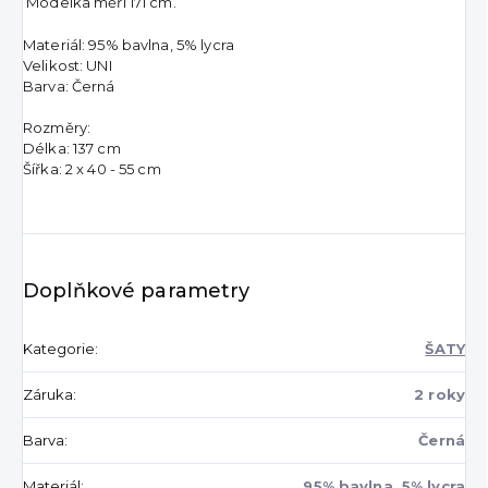
Modelka měří 171 cm.
Materiál: 95% bavlna, 5% lycra
Velikost: UNI
Barva: Černá
Rozměry:
Délka: 137 cm
Šířka: 2 x 40 - 55 cm
Doplňkové parametry
Kategorie
:
ŠATY
Záruka
:
2 roky
Barva
:
Černá
Materiál
:
95% bavlna, 5% lycra