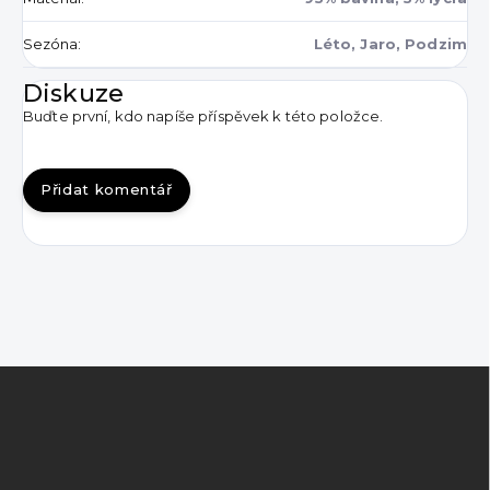
Sezóna
:
Léto, Jaro, Podzim
Diskuze
Buďte první, kdo napíše příspěvek k této položce.
Přidat komentář
Z
á
p
a
t