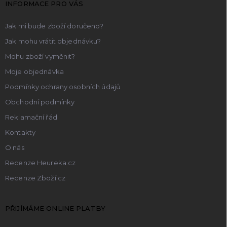
INFORMACE PRO VÁS
í
Jak mi bude zboží doručeno?
Jak mohu vrátit objednávku?
Mohu zboží vyměnit?
Moje objednávka
Podmínky ochrany osobních údajů
Obchodní podmínky
Reklamační řád
Kontakty
O nás
Recenze Heureka.cz
Recenze Zboží.cz
PŘIJÍMÁME ONLINE PLATBY