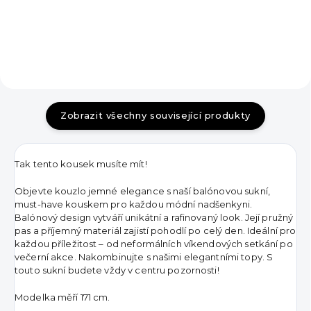
DO KOŠÍKU
Zobrazit všechny související produkty
Tak tento kousek musíte mít!
Objevte kouzlo jemné elegance s naší balónovou sukní,
must-have kouskem pro každou módní nadšenkyni.
Bal
ónový design vytváří unikátní a rafinovaný look. Její pružný
pas a příjemný materiál zajistí pohodlí po celý den. Ideální pro
každou příležitost – od neformálních víkendových setkání po
večerní akce. Nakombinujte s našimi elegantními topy. S
touto sukní budete vždy v centru pozornosti!
Modelka měří 171 cm.