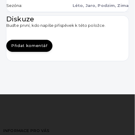
Sezóna
:
Léto, Jaro, Podzim, Zima
Diskuze
Buďte první, kdo napíše příspěvek k této položce.
Přidat komentář
Z
á
p
a
t
INFORMACE PRO VÁS
í