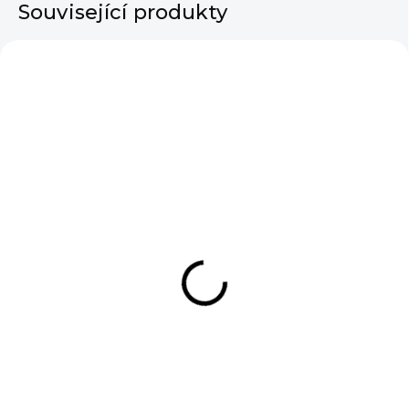
Související produkty
VÝPRODEJ
SKLADEM
SKLADEM
Dámské šaty Gloria
Dámské dlouhé
Beige
plísované šaty Tris
Black
890 Kč
790 Kč
DO KOŠÍKU