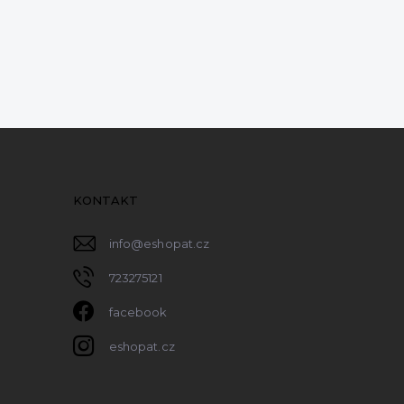
KONTAKT
info
@
eshopat.cz
723275121
facebook
eshopat.cz