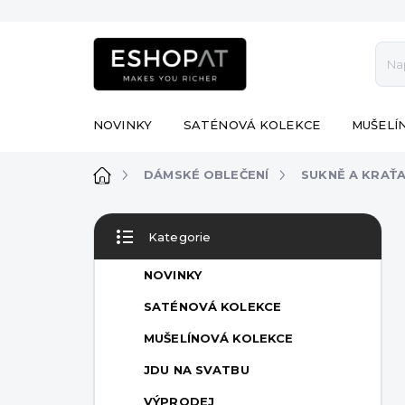
Přejít
na
obsah
NOVINKY
SATÉNOVÁ KOLEKCE
MUŠELÍ
Domů
DÁMSKÉ OBLEČENÍ
SUKNĚ A KRAŤ
P
Kategorie
o
Přeskočit
s
kategorie
NOVINKY
t
r
SATÉNOVÁ KOLEKCE
a
MUŠELÍNOVÁ KOLEKCE
n
n
JDU NA SVATBU
í
VÝPRODEJ