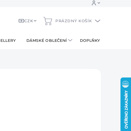
CZK
PRÁZDNÝ KOŠÍK
NÁKUPNÍ
KOŠÍK
ELLERY
DÁMSKÉ OBLEČENÍ
DOPLŇKY
DÁRKOV
 Kč
ná
LADEM
:
EME DORUČIT
8.2026