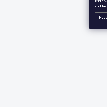
Tento w
souhlas 
Nast