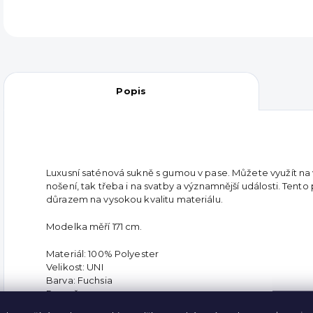
Popis
Luxusní saténová sukně s gumou v pase. Můžete využít na
nošení, tak třeba i na svatby a významnější události. Tento 
důrazem na vysokou kvalitu materiálu.
Modelka měří 171 cm.
Materiál: 100% Polyester
Velikost: UNI
Barva: Fuchsia
Rozměry:
Celková délka - 83 cm