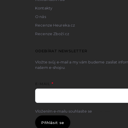
Kontakty
O nás
Recenze Heureka.cz
Recenze Zboží.cz
ODEBÍRAT NEWSLETTER
Vložte svůj e-mail a my vám budeme zasílat inf
našem e-shopu.
E-MAIL
Vložením e-mailu souhlasíte se
zpracováním osobn
Přihlásit se