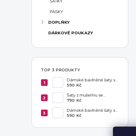
ŠÁTKY
PÁSKY
DOPLŇKY
DÁRKOVÉ POUKAZY
TOP 3 PRODUKTY
Dámské bavlněné šaty s
kapsami Red
590 Kč
Šaty z mušelínu se
zavazováním v pase
790 Kč
Hannah Khaki
Dámské bavlněné šaty s
kapsami Chocolate
590 Kč