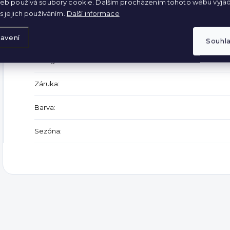
eb používá soubory cookie. Dalším procházením tohoto webu vyjad
Šířka v pase: 34 až 44 cm
s jejich používáním.
Další informace
Doplňkové parametry
avení
Souhl
Kategorie
:
Záruka
:
Barva
:
Sezóna
: