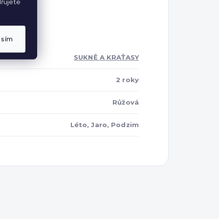
řujete
asím
SUKNĚ A KRAŤASY
2 roky
Růžová
Léto, Jaro, Podzim