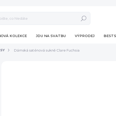
Hledat
NOVÁ KOLEKCE
JDU NA SVATBU
VÝPRODEJ
BESTS
ASY
Dámská saténová sukně Clare Fuchsia
ZNAČKA:
ESHOPAT
BESTSELLER
690
Měr
SK
cena
MŮŽ
DO:
10.