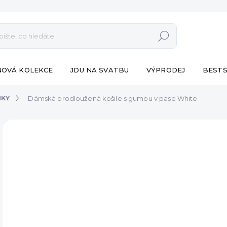
Hledat
NOVÁ KOLEKCE
JDU NA SVATBU
VÝPRODEJ
BESTS
NKY
Dámská prodloužená košile s gumou v pase White
ZNAČKA:
ESHOPAT
790
Měr
VY
cena
DET