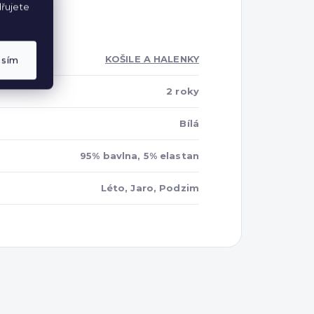
řujete
KOŠILE A HALENKY
asím
2 roky
Bílá
95% bavlna, 5% elastan
Léto, Jaro, Podzim