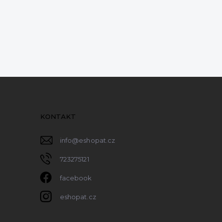
KONTAKT
info
@
eshopat.cz
723275121
facebook
eshopat.cz