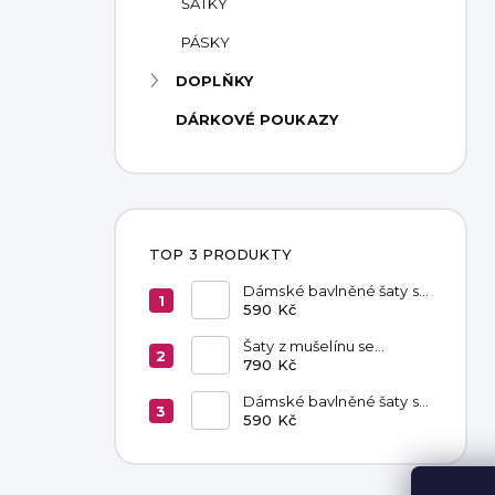
ŠÁTKY
PÁSKY
DOPLŇKY
DÁRKOVÉ POUKAZY
TOP 3 PRODUKTY
Dámské bavlněné šaty s
kapsami Red
590 Kč
Šaty z mušelínu se
zavazováním v pase
790 Kč
Hannah Khaki
Dámské bavlněné šaty s
kapsami Chocolate
590 Kč