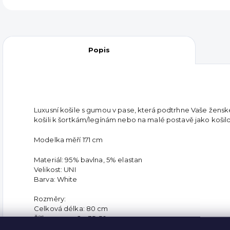
Popis
Luxusní košile s gumou v pase, která podtrhne Vaše ženské
košili k šortkám/legínám nebo na malé postavě jako košil
Modelka měří 171 cm
Materiál: 95% bavlna, 5% elastan
Velikost: UNI
Barva: White
Rozměry:
Celková délka: 80
cm
Šířka v pase: 2 x 35-50 cm