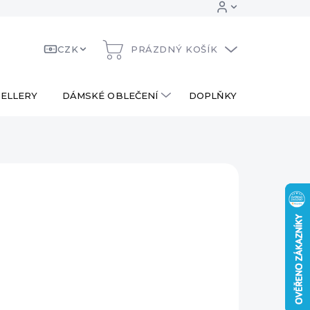
CZK
PRÁZDNÝ KOŠÍK
NÁKUPNÍ
KOŠÍK
ELLERY
DÁMSKÉ OBLEČENÍ
DOPLŇKY
DÁRKOV
 Kč
ná
PRODÁNO
:
AILNÍ INFORMACE
ZEPTAT SE
HLÍDAT