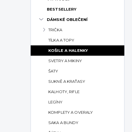
p
BESTSELLERY
a
n
DÁMSKÉ OBLEČENÍ
e
TRIČKA
l
TÍLKA A TOPY
KOŠILE A HALENKY
SVETRY A MIKINY
ŠATY
SUKNĚ A KRAŤASY
KALHOTY, RIFLE
LEGÍNY
KOMPLETY A OVERALY
SAKA A BUNDY