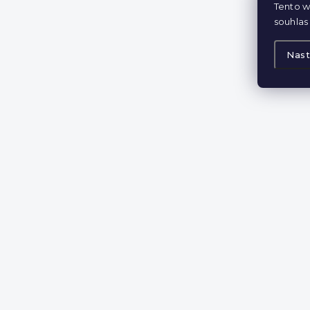
Tento w
souhlas 
Nast