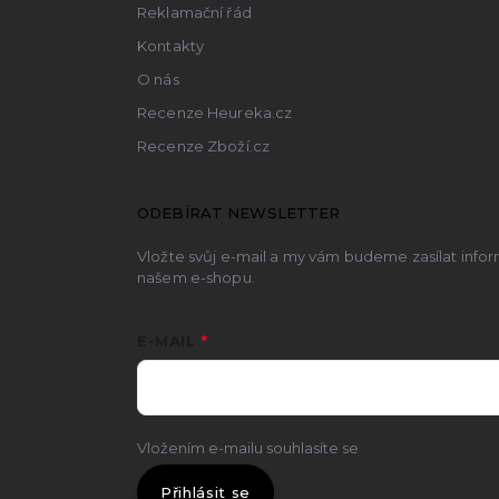
Reklamační řád
Kontakty
O nás
Recenze Heureka.cz
Recenze Zboží.cz
ODEBÍRAT NEWSLETTER
Vložte svůj e-mail a my vám budeme zasílat inf
našem e-shopu.
E-MAIL
Vložením e-mailu souhlasíte se
zpracováním osobn
Přihlásit se