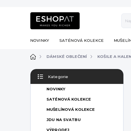
Přejít
na
obsah
NOVINKY
SATÉNOVÁ KOLEKCE
MUŠELÍ
Domů
DÁMSKÉ OBLEČENÍ
KOŠILE A HALE
P
Kategorie
o
Přeskočit
s
kategorie
NOVINKY
t
r
SATÉNOVÁ KOLEKCE
a
MUŠELÍNOVÁ KOLEKCE
n
n
JDU NA SVATBU
í
VÝPRODEJ