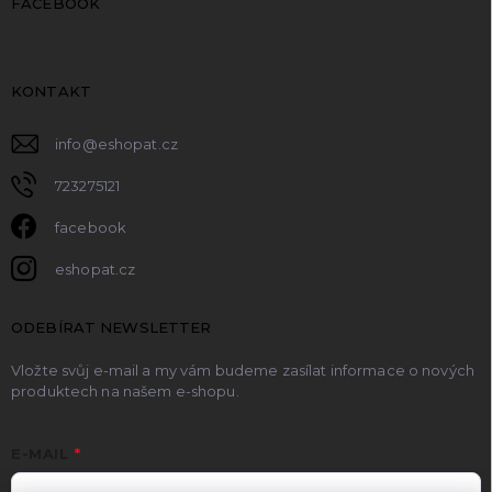
FACEBOOK
KONTAKT
info
@
eshopat.cz
723275121
facebook
eshopat.cz
ODEBÍRAT NEWSLETTER
Vložte svůj e-mail a my vám budeme zasílat informace o nových
produktech na našem e-shopu.
E-MAIL