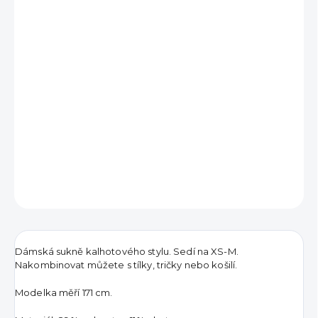
791 Kč
Měrná
VYPRODÁNO
cena:
DETAILNÍ INFORMACE
ZEPTAT SE
HLÍDAT
Dámská sukně kalhotového stylu. Sedí na XS-M.
Nakombinovat můžete s tílky, tričky nebo košilí.
Modelka měří 171 cm.