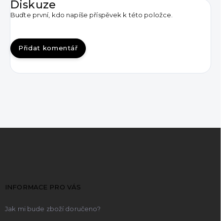
Diskuze
Buďte první, kdo napíše příspěvek k této položce.
Přidat komentář
Z
á
p
a
t
INFORMACE PRO VÁS
í
Jak mi bude zboží doručeno?