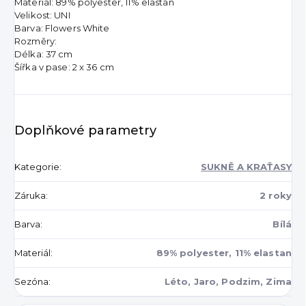
Materiál: 89% polyester, 11% elastan
Velikost: UNI
Barva: Flowers White
Rozměry:
Délka: 37 cm
Šířka v pase: 2 x 36 cm
Doplňkové parametry
Kategorie
:
SUKNĚ A KRAŤASY
Záruka
:
2 roky
Barva
:
Bílá
Materiál
:
89% polyester, 11% elastan
Sezóna
:
Léto, Jaro, Podzim, Zima