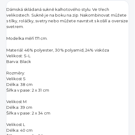
Dámská skládaná sukně kalhotového stylu. Ve třech
velikostech. Sukně je na boku na zip. Nakombinovat můžete
s tílky, roláčky, svetry nebo můžete navrstvit s košilí a oversize
svetrem.
Modelka měří 171 cm.
Materiál: 46% polyester, 30% polyamid, 24% viskóza
Velikost: S-L
Barva: Black
Rozměry:
Velikost S
Délka: 38 cm
Šířka v pase: 2 x 31 cm
Velikost M
Délka: 39 cm
Šířka v pase: 2 x 34 cm
Velikost L
Délka: 40 cm