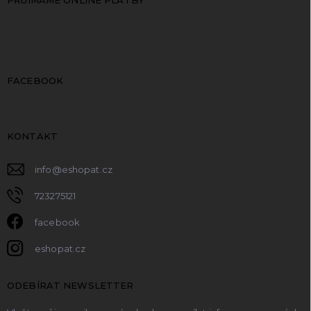
PŘIJÍMÁME ONLINE PLATBY
FACEBOOK
KONTAKT
info
@
eshopat.cz
723275121
facebook
eshopat.cz
ODEBÍRAT NEWSLETTER