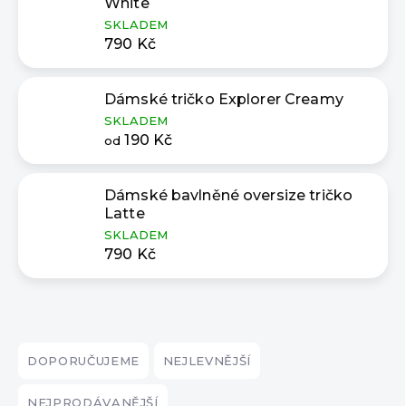
White
SKLADEM
790 Kč
Dámské tričko Explorer Creamy
SKLADEM
190 Kč
od
Dámské bavlněné oversize tričko
Latte
SKLADEM
790 Kč
Ř
a
DOPORUČUJEME
NEJLEVNĚJŠÍ
z
e
NEJPRODÁVANĚJŠÍ