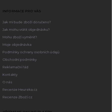
a
k
t
y
INFORMACE PRO VÁS
v
í
ý
p
Jak mi bude zboží doručeno?
i
Jak mohu vrátit objednávku?
s
u
Mohu zboží vyměnit?
Moje objednávka
Podmínky ochrany osobních údajů
Obchodní podmínky
Reklamační řád
Kontakty
O nás
Recenze Heureka.cz
Recenze Zboží.cz