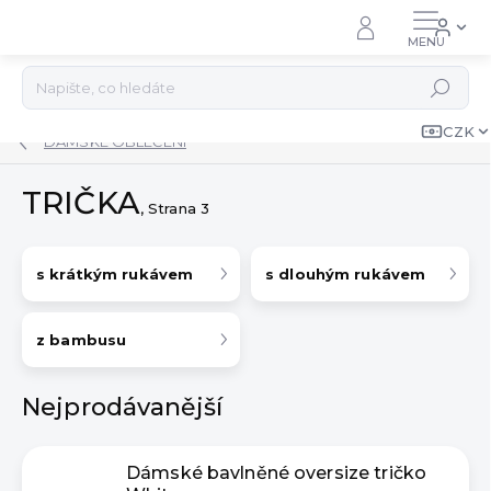
Přejít
na
obsah
Hledat
CZK
DÁMSKÉ OBLEČENÍ
TRIČKA
, Strana 3
s krátkým rukávem
s dlouhým rukávem
z bambusu
Nejprodávanější
Dámské bavlněné oversize tričko