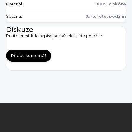
Materiál
:
100% Viskóza
Sezóna
:
Jaro, léto, podzim
Diskuze
Buďte první, kdo napíše příspěvek k této položce.
Přidat komentář
Z
á
p
a