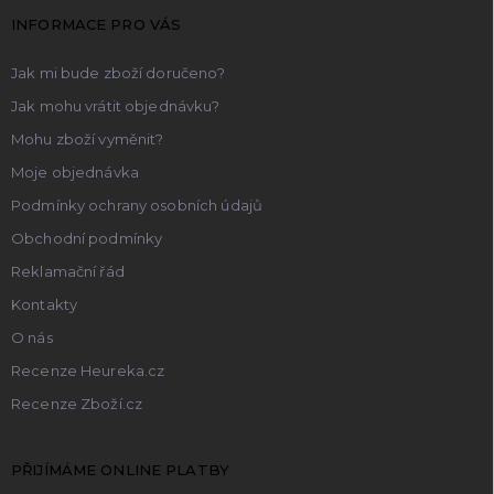
t
INFORMACE PRO VÁS
í
Jak mi bude zboží doručeno?
Jak mohu vrátit objednávku?
Mohu zboží vyměnit?
Moje objednávka
Podmínky ochrany osobních údajů
Obchodní podmínky
Reklamační řád
Kontakty
O nás
Recenze Heureka.cz
Recenze Zboží.cz
PŘIJÍMÁME ONLINE PLATBY