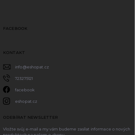
FACEBOOK
KONTAKT
info
@
eshopat.cz
723275121
facebook
eshopat.cz
ODEBÍRAT NEWSLETTER
Vložte svůj e-mail a my vám budeme zasílat informace o nových
produktech na našem e-shopu.