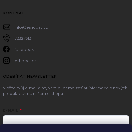
KONTAKT
info
@
eshopat.cz
723275121
facebook
eshopat.cz
ODEBÍRAT NEWSLETTER
Vložte svůj e-mail a my vám budeme zasílat informace o nových
produktech na našem e-shopu.
E-MAIL