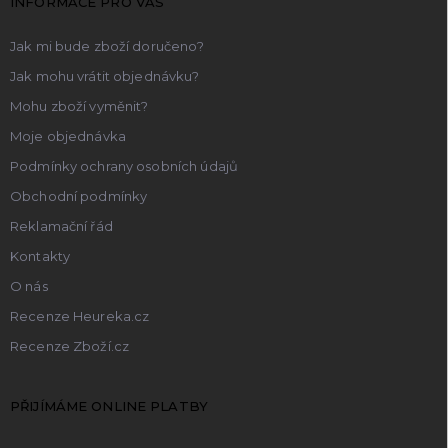
INFORMACE PRO VÁS
í
Jak mi bude zboží doručeno?
Jak mohu vrátit objednávku?
Mohu zboží vyměnit?
Moje objednávka
Podmínky ochrany osobních údajů
Obchodní podmínky
Reklamační řád
Kontakty
O nás
Recenze Heureka.cz
Recenze Zboží.cz
PŘIJÍMÁME ONLINE PLATBY