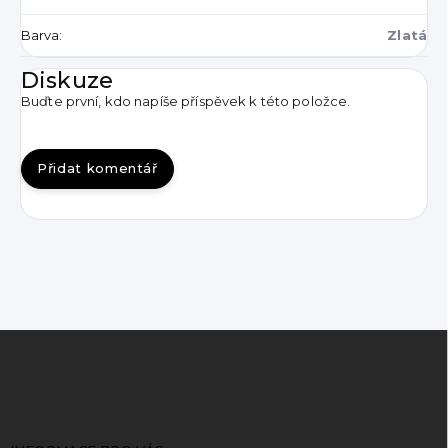
Barva
:
Zlatá
Diskuze
Buďte první, kdo napíše příspěvek k této položce.
Přidat komentář
Z
á
p
a
t