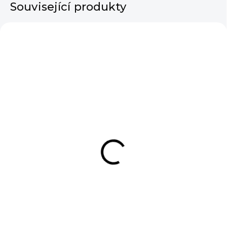
Související produkty
SKLADEM
Náušnice Round
Seashell
190 Kč
DO KOŠÍKU