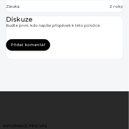
Záruka
:
2 roky
Diskuze
Buďte první, kdo napíše příspěvek k této položce.
Přidat komentář
Z
á
p
a
t
INFORMACE PRO VÁS
í