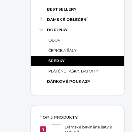
p
BESTSELLERY
a
n
DÁMSKÉ OBLEČENÍ
e
DOPLŇKY
l
OBUV
ČEPICE A ŠÁLY
ŠPERKY
PLÁTĚNÉ TAŠKY, BATOHY
DÁRKOVÉ POUKAZY
TOP 3 PRODUKTY
Dámské bavlněné šaty s
kapsami Red
590 Kč