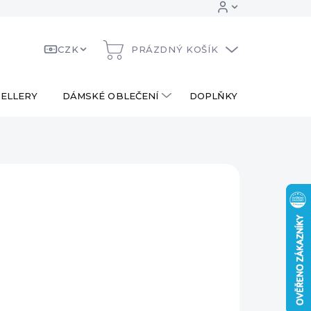
CZK
PRÁZDNÝ KOŠÍK
NÁKUPNÍ
KOŠÍK
ELLERY
DÁMSKÉ OBLEČENÍ
DOPLŇKY
DÁRKOV
 Kč
190 Kč
ná
LADEM
:
EME DORUČIT
.2026