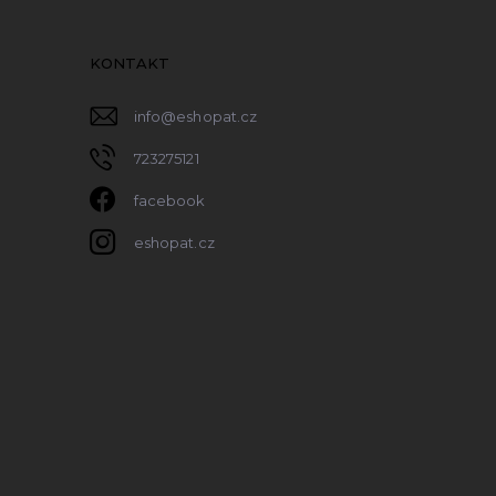
KONTAKT
info
@
eshopat.cz
723275121
facebook
eshopat.cz