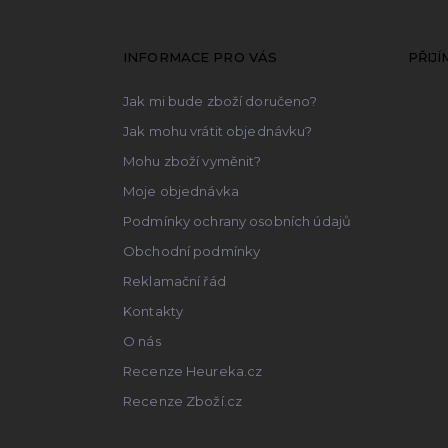
á
p
a
INFORMACE PRO VÁS
PŘIJ
t
Jak mi bude zboží doručeno?
í
Jak mohu vrátit objednávku?
Mohu zboží vyměnit?
Moje objednávka
Podmínky ochrany osobních údajů
Obchodní podmínky
Reklamační řád
Kontakty
O nás
Recenze Heureka.cz
Recenze Zboží.cz