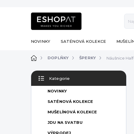
Přejít
na
obsah
NOVINKY
SATÉNOVÁ KOLEKCE
MUŠELÍ
Domů
DOPLŇKY
ŠPERKY
Náušnice Half
P
Kategorie
o
Přeskočit
s
kategorie
NOVINKY
t
r
SATÉNOVÁ KOLEKCE
a
MUŠELÍNOVÁ KOLEKCE
n
n
JDU NA SVATBU
í
VÝPRODEJ