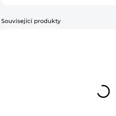
Související produkty
SKLADEM
Náušnice
Pineapple
Gold
190 Kč