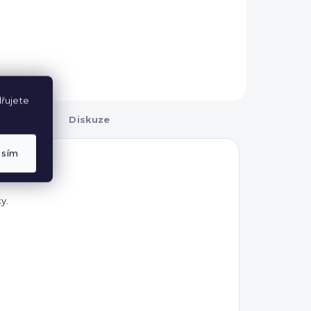
řujete
Diskuze
asím
y.