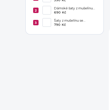
Dámské šaty z mušelínu
Livia Latte
690 Kč
Šaty z mušelínu se
zavazováním v pase
790 Kč
Hannah Khaki