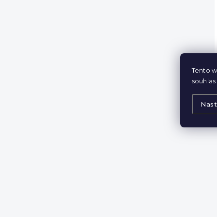
Tento w
souhlas 
Nast