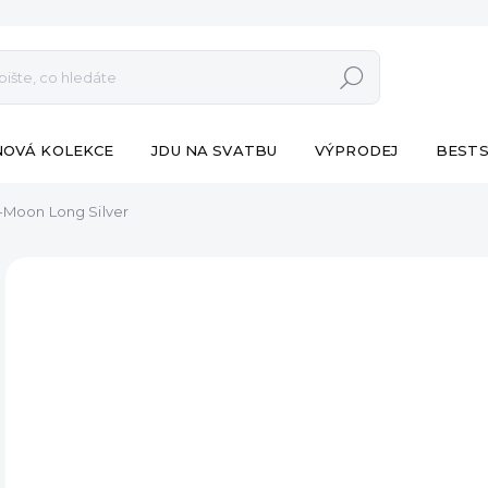
Hledat
NOVÁ KOLEKCE
JDU NA SVATBU
VÝPRODEJ
BESTS
-Moon Long Silver
ZNAČKA:
ESHOPAT
350
Měr
SK
cena
MŮŽ
DO:
8.8