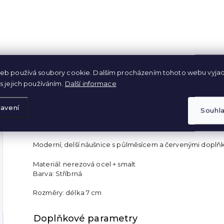
DO KOŠÍKU
eb používá soubory cookie. Dalším procházením tohoto webu vyjad
s jejich používáním.
Další informace
Popis
avení
Souhl
Moderní, delší náušnice s půlměsícem a červenými doplňk
Materiál: nerezová ocel + smalt
Barva: Stříbrná
Rozměry: délka 7 cm
Doplňkové parametry