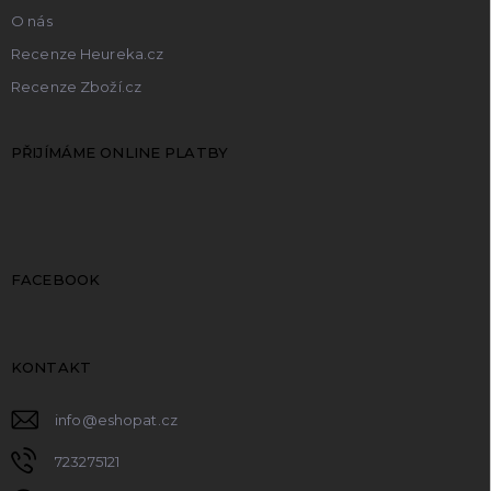
O nás
Recenze Heureka.cz
Recenze Zboží.cz
PŘIJÍMÁME ONLINE PLATBY
FACEBOOK
KONTAKT
info
@
eshopat.cz
723275121