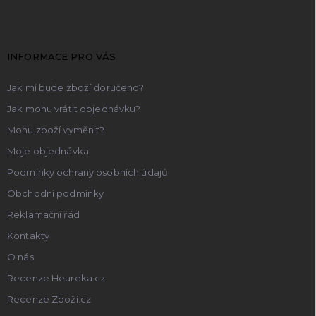
p
a
t
INFORMACE PRO VÁS
í
Jak mi bude zboží doručeno?
Jak mohu vrátit objednávku?
Mohu zboží vyměnit?
Moje objednávka
Podmínky ochrany osobních údajů
Obchodní podmínky
Reklamační řád
Kontakty
O nás
Recenze Heureka.cz
Recenze Zboží.cz