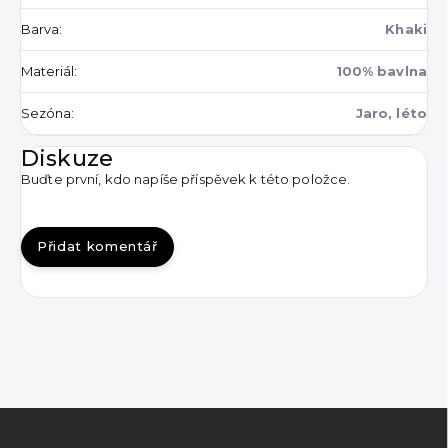
Barva
:
Khaki
Materiál
:
100% bavlna
Sezóna
:
Jaro, léto
Diskuze
Buďte první, kdo napíše příspěvek k této položce.
Přidat komentář
Z
á