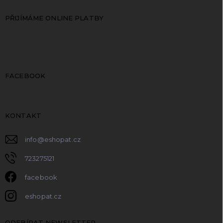
PŘIJÍMÁME ONLINE PLATBY
FACEBOOK
KONTAKT
info
@
eshopat.cz
723275121
facebook
eshopat.cz
ODEBÍRAT NEWSLETTER